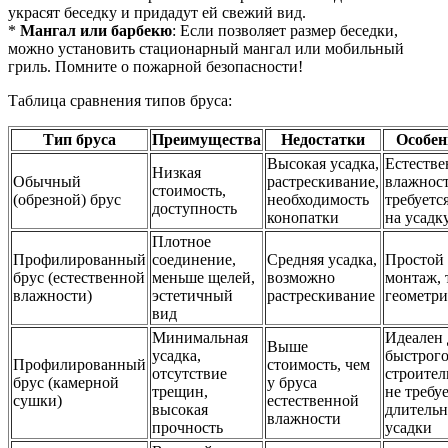
украсят беседку и придадут ей свежий вид.
*
Мангал или барбекю
: Если позволяет размер беседки,
можно установить стационарный мангал или мобильный
гриль. Помните о пожарной безопасности!
Таблица сравнения типов бруса:
Тип бруса
Преимущества
Недостатки
Особен
Высокая усадка,
Естестве
Низкая
Обычный
растрескивание,
влажност
стоимость,
(обрезной) брус
необходимость
требуетс
доступность
конопатки
на усадк
Плотное
Профилированный
соединение,
Средняя усадка,
Простой
брус (естественной
меньше щелей,
возможно
монтаж, 
влажности)
эстетичный
растрескивание
геометри
вид
Минимальная
Идеален 
Выше
усадка,
быстрог
Профилированный
стоимость, чем
отсутствие
строител
брус (камерной
у бруса
трещин,
не требу
сушки)
естественной
высокая
длитель
влажности
прочность
усадки