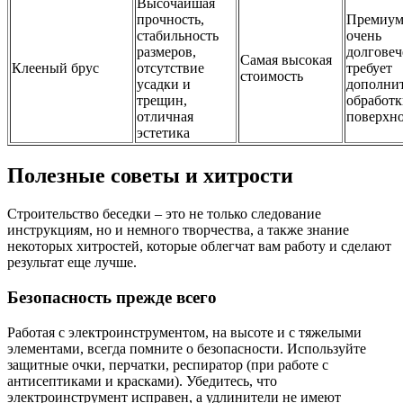
Высочайшая
прочность,
Премиум-
стабильность
очень
размеров,
долговеч
Самая высокая
Клееный брус
отсутствие
требует
стоимость
усадки и
дополни
трещин,
обработ
отличная
поверхн
эстетика
Полезные советы и хитрости
Строительство беседки – это не только следование
инструкциям, но и немного творчества, а также знание
некоторых хитростей, которые облегчат вам работу и сделают
результат еще лучше.
Безопасность прежде всего
Работая с электроинструментом, на высоте и с тяжелыми
элементами, всегда помните о безопасности. Используйте
защитные очки, перчатки, респиратор (при работе с
антисептиками и красками). Убедитесь, что
электроинструмент исправен, а удлинители не имеют