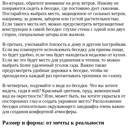
Во-вторых, обратите внимание на розу ветров. Никому не
понравится сидеть в беседке, где постоянно дует сквозняк.
Постарайтесь выбрать место, защищенное от сильных ветров,
например, за домом, забором или густой растительностью.
Если такого места нет, можно предусмотреть ветрозащитные
конструкции в самой беседке: глухие стены с одной или двух
сторон, специальные шторы или жалюзи.
В-третьих, учитывайте близость к дому и другим постройкам.
Если вы планируете использовать беседку для приема пищи,
то будет удобно, если она будет находиться недалеко от кухни.
Если же это будет место для уединения и чтения, то можно
выбрать более удаленный уголок сада. Важно также
предусмотреть удобные дорожки к беседке, чтобы не
приходилось каждый раз протаптывать тропинки по газону.
В-четвертых, подумайте о виде из беседки. Что вы хотите
видеть, сидя в ней? Красивый цветник, пруд, живописный
вид на окрестности? Или, может быть, вы хотите укрыться от
посторонних глаз и создать укромное место? Расположение
беседки относительно окружающего ландшафта очень важно
для создания комфортной атмосферы.
Размер и форма: от мечты к реальности