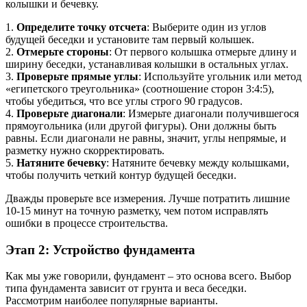
колышки и бечевку.
1.
Определите точку отсчета
: Выберите один из углов
будущей беседки и установите там первый колышек.
2.
Отмерьте стороны
: От первого колышка отмерьте длину и
ширину беседки, устанавливая колышки в остальных углах.
3.
Проверьте прямые углы
: Используйте угольник или метод
«египетского треугольника» (соотношение сторон 3:4:5),
чтобы убедиться, что все углы строго 90 градусов.
4.
Проверьте диагонали
: Измерьте диагонали получившегося
прямоугольника (или другой фигуры). Они должны быть
равны. Если диагонали не равны, значит, углы непрямые, и
разметку нужно скорректировать.
5.
Натяните бечевку
: Натяните бечевку между колышками,
чтобы получить четкий контур будущей беседки.
Дважды проверьте все измерения. Лучше потратить лишние
10-15 минут на точную разметку, чем потом исправлять
ошибки в процессе строительства.
Этап 2: Устройство фундамента
Как мы уже говорили, фундамент – это основа всего. Выбор
типа фундамента зависит от грунта и веса беседки.
Рассмотрим наиболее популярные варианты.