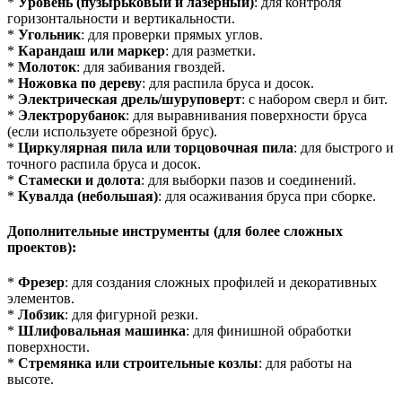
*
Уровень (пузырьковый и лазерный)
: для контроля
горизонтальности и вертикальности.
*
Угольник
: для проверки прямых углов.
*
Карандаш или маркер
: для разметки.
*
Молоток
: для забивания гвоздей.
*
Ножовка по дереву
: для распила бруса и досок.
*
Электрическая дрель/шуруповерт
: с набором сверл и бит.
*
Электрорубанок
: для выравнивания поверхности бруса
(если используете обрезной брус).
*
Циркулярная пила или торцовочная пила
: для быстрого и
точного распила бруса и досок.
*
Стамески и долота
: для выборки пазов и соединений.
*
Кувалда (небольшая)
: для осаживания бруса при сборке.
Дополнительные инструменты (для более сложных
проектов):
*
Фрезер
: для создания сложных профилей и декоративных
элементов.
*
Лобзик
: для фигурной резки.
*
Шлифовальная машинка
: для финишной обработки
поверхности.
*
Стремянка или строительные козлы
: для работы на
высоте.