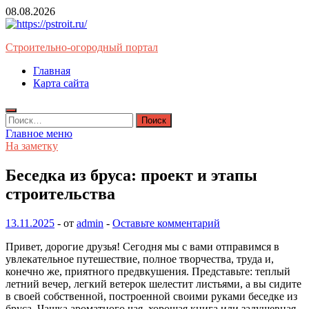
Перейти
08.08.2026
к
содержимому
Строительно-огородный портал
Главная
Карта сайта
Найти:
Главное меню
На заметку
Беседка из бруса: проект и этапы
строительства
13.11.2025
-
от
admin
-
Оставьте комментарий
Привет, дорогие друзья! Сегодня мы с вами отправимся в
увлекательное путешествие, полное творчества, труда и,
конечно же, приятного предвкушения. Представьте: теплый
летний вечер, легкий ветерок шелестит листьями, а вы сидите
в своей собственной, построенной своими руками беседке из
бруса. Чашка ароматного чая, хорошая книга или задушевная