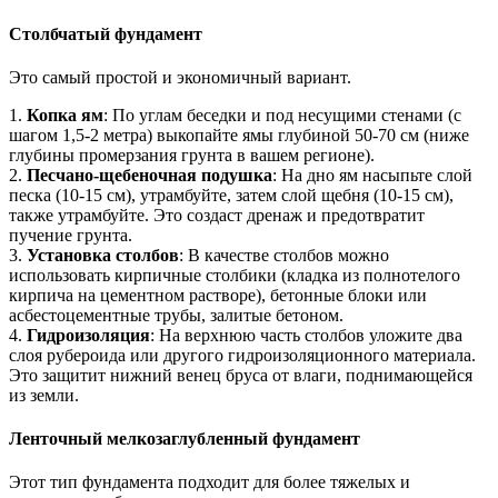
Столбчатый фундамент
Это самый простой и экономичный вариант.
1.
Копка ям
: По углам беседки и под несущими стенами (с
шагом 1,5-2 метра) выкопайте ямы глубиной 50-70 см (ниже
глубины промерзания грунта в вашем регионе).
2.
Песчано-щебеночная подушка
: На дно ям насыпьте слой
песка (10-15 см), утрамбуйте, затем слой щебня (10-15 см),
также утрамбуйте. Это создаст дренаж и предотвратит
пучение грунта.
3.
Установка столбов
: В качестве столбов можно
использовать кирпичные столбики (кладка из полнотелого
кирпича на цементном растворе), бетонные блоки или
асбестоцементные трубы, залитые бетоном.
4.
Гидроизоляция
: На верхнюю часть столбов уложите два
слоя рубероида или другого гидроизоляционного материала.
Это защитит нижний венец бруса от влаги, поднимающейся
из земли.
Ленточный мелкозаглубленный фундамент
Этот тип фундамента подходит для более тяжелых и