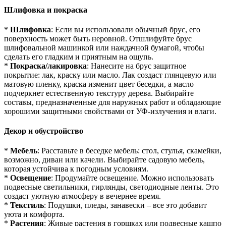
Шлифовка и покраска
*
Шлифовка
: Если вы использовали обычный брус, его
поверхность может быть неровной. Отшлифуйте брус
шлифовальной машинкой или наждачной бумагой, чтобы
сделать его гладким и приятным на ощупь.
*
Покраска/лакировка
: Нанесите на брус защитное
покрытие: лак, краску или масло. Лак создаст глянцевую или
матовую пленку, краска изменит цвет беседки, а масло
подчеркнет естественную текстуру дерева. Выбирайте
составы, предназначенные для наружных работ и обладающие
хорошими защитными свойствами от УФ-излучения и влаги.
Декор и обустройство
*
Мебель
: Расставьте в беседке мебель: стол, стулья, скамейки,
возможно, диван или качели. Выбирайте садовую мебель,
которая устойчива к погодным условиям.
*
Освещение
: Продумайте освещение. Можно использовать
подвесные светильники, гирлянды, светодиодные ленты. Это
создаст уютную атмосферу в вечернее время.
*
Текстиль
: Подушки, пледы, занавески – все это добавит
уюта и комфорта.
*
Растения
: Живые растения в горшках или подвесные кашпо