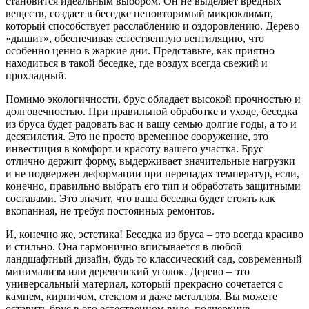
становится идеальным выбором. Он не выделяет вредных
веществ, создает в беседке неповторимый микроклимат,
который способствует расслаблению и оздоровлению. Дерево
«дышит», обеспечивая естественную вентиляцию, что
особенно ценно в жаркие дни. Представьте, как приятно
находиться в такой беседке, где воздух всегда свежий и
прохладный.
Помимо экологичности, брус обладает высокой прочностью и
долговечностью. При правильной обработке и уходе, беседка
из бруса будет радовать вас и вашу семью долгие годы, а то и
десятилетия. Это не просто временное сооружение, это
инвестиция в комфорт и красоту вашего участка. Брус
отлично держит форму, выдерживает значительные нагрузки
и не подвержен деформации при перепадах температур, если,
конечно, правильно выбрать его тип и обработать защитными
составами. Это значит, что ваша беседка будет стоять как
вкопанная, не требуя постоянных ремонтов.
И, конечно же, эстетика! Беседка из бруса – это всегда красиво
и стильно. Она гармонично вписывается в любой
ландшафтный дизайн, будь то классический сад, современный
минимализм или деревенский уголок. Дерево – это
универсальный материал, который прекрасно сочетается с
камнем, кирпичом, стеклом и даже металлом. Вы можете
оставить брус в его естественном виде, подчеркнув