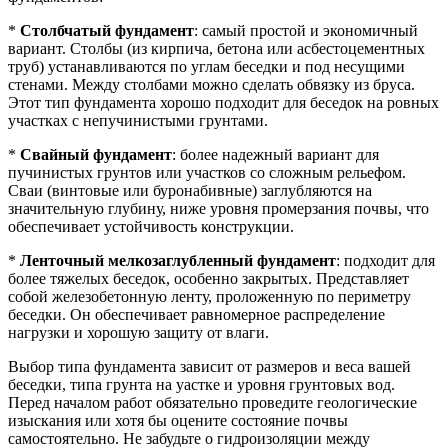
*
Столбчатый фундамент
: самый простой и экономичный
вариант. Столбы (из кирпича, бетона или асбестоцементных
труб) устанавливаются по углам беседки и под несущими
стенами. Между столбами можно сделать обвязку из бруса.
Этот тип фундамента хорошо подходит для беседок на ровных
участках с непучинистыми грунтами.
*
Свайный фундамент
: более надежный вариант для
пучинистых грунтов или участков со сложным рельефом.
Сваи (винтовые или буронабивные) заглубляются на
значительную глубину, ниже уровня промерзания почвы, что
обеспечивает устойчивость конструкции.
*
Ленточный мелкозаглубленный фундамент
: подходит для
более тяжелых беседок, особенно закрытых. Представляет
собой железобетонную ленту, проложенную по периметру
беседки. Он обеспечивает равномерное распределение
нагрузки и хорошую защиту от влаги.
Выбор типа фундамента зависит от размеров и веса вашей
беседки, типа грунта на уастке и уровня грунтовых вод.
Перед началом работ обязательно проведите геологические
изыскания или хотя бы оцените состояние почвы
самостоятельно. Не забудьте о гидроизоляции между