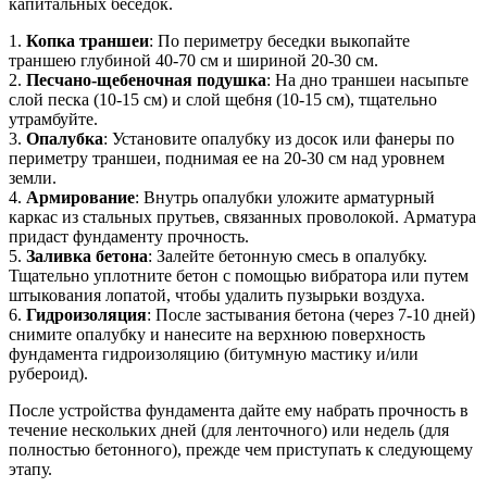
капитальных беседок.
1.
Копка траншеи
: По периметру беседки выкопайте
траншею глубиной 40-70 см и шириной 20-30 см.
2.
Песчано-щебеночная подушка
: На дно траншеи насыпьте
слой песка (10-15 см) и слой щебня (10-15 см), тщательно
утрамбуйте.
3.
Опалубка
: Установите опалубку из досок или фанеры по
периметру траншеи, поднимая ее на 20-30 см над уровнем
земли.
4.
Армирование
: Внутрь опалубки уложите арматурный
каркас из стальных прутьев, связанных проволокой. Арматура
придаст фундаменту прочность.
5.
Заливка бетона
: Залейте бетонную смесь в опалубку.
Тщательно уплотните бетон с помощью вибратора или путем
штыкования лопатой, чтобы удалить пузырьки воздуха.
6.
Гидроизоляция
: После застывания бетона (через 7-10 дней)
снимите опалубку и нанесите на верхнюю поверхность
фундамента гидроизоляцию (битумную мастику и/или
рубероид).
После устройства фундамента дайте ему набрать прочность в
течение нескольких дней (для ленточного) или недель (для
полностью бетонного), прежде чем приступать к следующему
этапу.