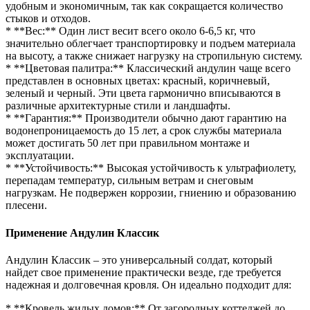
удобным и экономичным, так как сокращается количество
стыков и отходов.
* **Вес:** Один лист весит всего около 6-6,5 кг, что
значительно облегчает транспортировку и подъем материала
на высоту, а также снижает нагрузку на стропильную систему.
* **Цветовая палитра:** Классический андулин чаще всего
представлен в основных цветах: красный, коричневый,
зеленый и черный. Эти цвета гармонично вписываются в
различные архитектурные стили и ландшафты.
* **Гарантия:** Производители обычно дают гарантию на
водонепроницаемость до 15 лет, а срок службы материала
может достигать 50 лет при правильном монтаже и
эксплуатации.
* **Устойчивость:** Высокая устойчивость к ультрафиолету,
перепадам температур, сильным ветрам и снеговым
нагрузкам. Не подвержен коррозии, гниению и образованию
плесени.
Применение Андулин Классик
Андулин Классик – это универсальный солдат, который
найдет свое применение практически везде, где требуется
надежная и долговечная кровля. Он идеально подходит для:
* **Кровель жилых домов:** От загородных коттеджей до