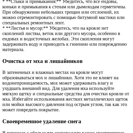
* **Стыки и примыкания:** Убедитесь, что все ендовы,
коньки и примыкания к стенам или дымоходам герметичны.
При обнаружении небольших трещин или отслоений, их
можно отремонтировать с помощью битумной мастики или
специальных ремонтных лент.
* **Листья и мусор:** Убедитесь, что на кровле нет
скоплений листвы, веток или другого мусора, особенно в
ендовах и водосточных желобах. Эти скопления могут
задерживать воду и приводить к гниению или повреждению
материала.
Очистка от мха и лишайников
В затененных и влажных местах на кровле могут
образовываться мох и лишайники. Хотя это не влияет на
водонепроницаемость, мох может удерживать влагу и
ухудшать внешний вид. Для удаления мха используйте
мягкую щетку и специальные средства для очистки кровли от
мха. Избегайте использования жестких металлических щеток
или мойки высокого давления под острым углом, так как это
может повредить покрытие.
Своевременное удаление снега
В регионах с обильными снегопадами важно своевременно