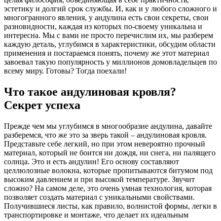
эстетику и долгий срок службы. И, как и у любого сложного и
многогранного явления, у андулина есть свои секреты, свои
разновидности, каждая из которых по-своему уникальна и
интересна. Мы с вами не просто перечислим их, мы разберем
каждую деталь, углубимся в характеристики, обсудим области
применения и постараемся понять, почему же этот материал
завоевал такую популярность у миллионов домовладельцев по
всему миру. Готовы? Тогда поехали!
Что такое андулиновая кровля?
Секрет успеха
Прежде чем мы углубимся в многообразие андулина, давайте
разберемся, что же это за зверь такой – андулиновая кровля.
Представьте себе легкий, но при этом невероятно прочный
материал, который не боится ни дождя, ни снега, ни палящего
солнца. Это и есть андулин! Его основу составляют
целлюлозные волокна, которые пропитываются битумом под
высоким давлением и при высокой температуре. Звучит
сложно? На самом деле, это очень умная технология, которая
позволяет создать материал с уникальными свойствами.
Получившиеся листы, как правило, волнистой формы, легки в
транспортировке и монтаже, что делает их идеальным