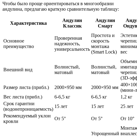
Чтобы было проще ориентироваться в многообразии
андулина, предлагаю краткую сравнительную таблицу:
Андулин
Андулин
Анду
Характеристика
Классик
Смарт
Ондув
Простота и
Эстети
Проверенная
Основное
скорость
черепи
надежность,
преимущество
монтажа
минима
универсальность
(Smart Lock)
вес
Объемн
Волнистый,
Волнистый,
имитац
Внешний вид
матовый
матовый
черепи
(3D-эфф
400×10
Размер листа (прибл.)
2000×950 мм
2000×950 мм
(мини-
Вес листа (прибл.)
6-6,5 кг
6-6,5 кг
1,2 кг
Срок гарантии
15 лет
15 лет
25 лет
(водонепроницаемость)
Рекомендуемый уклон
От 5°
От 5°
От 10°
кровли
Монта
Упрощенный
внахлес