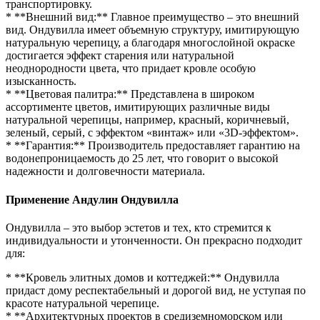
транспортировку.
* **Внешний вид:** Главное преимущество – это внешний
вид. Ондувилла имеет объемную структуру, имитирующую
натуральную черепицу, а благодаря многослойной окраске
достигается эффект старения или натуральной
неоднородности цвета, что придает кровле особую
изысканность.
* **Цветовая палитра:** Представлена в широком
ассортименте цветов, имитирующих различные виды
натуральной черепицы, например, красный, коричневый,
зеленый, серый, с эффектом «винтаж» или «3D-эффектом».
* **Гарантия:** Производитель предоставляет гарантию на
водонепроницаемость до 25 лет, что говорит о высокой
надежности и долговечности материала.
Применение Андулин Ондувилла
Ондувилла – это выбор эстетов и тех, кто стремится к
индивидуальности и утонченности. Он прекрасно подходит
для:
* **Кровель элитных домов и коттеджей:** Ондувилла
придаст дому респектабельный и дорогой вид, не уступая по
красоте натуральной черепице.
* **Архитектурных проектов в средиземноморском или