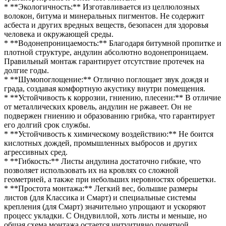
* **Экологичность:** Изготавливается из целлюлозных
волокон, битума и минеральных пигментов. Не содержит
асбеста и других вредных веществ, безопасен для здоровья
человека и окружающей среды.
* **Водонепроницаемость:** Благодаря битумной пропитке и
плотной структуре, андулин абсолютно водонепроницаем.
Правильный монтаж гарантирует отсутствие протечек на
долгие годы.
* **Шумопоглощение:** Отлично поглощает звук дождя и
града, создавая комфортную акустику внутри помещения.
* **Устойчивость к коррозии, гниению, плесени:** В отличие
от металлических кровель, андулин не ржавеет. Он не
подвержен гниению и образованию грибка, что гарантирует
его долгий срок службы.
* **Устойчивость к химическому воздействию:** Не боится
кислотных дождей, промышленных выбросов и других
агрессивных сред.
* **Гибкость:** Листы андулина достаточно гибкие, что
позволяет использовать их на кровлях со сложной
геометрией, а также при небольших неровностях обрешетки.
* **Простота монтажа:** Легкий вес, большие размеры
листов (для Классика и Смарт) и специальные системы
крепления (для Смарт) значительно упрощают и ускоряют
процесс укладки. С Ондувиллой, хоть листы и меньше, но
общая схема монтажа остается интуитивно понятной.