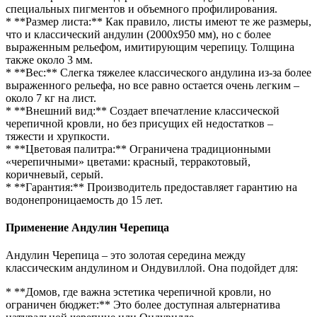
специальных пигментов и объемного профилирования.
* **Размер листа:** Как правило, листы имеют те же размеры,
что и классический андулин (2000х950 мм), но с более
выраженным рельефом, имитирующим черепицу. Толщина
также около 3 мм.
* **Вес:** Слегка тяжелее классического андулина из-за более
выраженного рельефа, но все равно остается очень легким –
около 7 кг на лист.
* **Внешний вид:** Создает впечатление классической
черепичной кровли, но без присущих ей недостатков –
тяжести и хрупкости.
* **Цветовая палитра:** Ограничена традиционными
«черепичными» цветами: красный, терракотовый,
коричневый, серый.
* **Гарантия:** Производитель предоставляет гарантию на
водонепроницаемость до 15 лет.
Применение Андулин Черепица
Андулин Черепица – это золотая середина между
классическим андулином и Ондувиллой. Она подойдет для:
* **Домов, где важна эстетика черепичной кровли, но
ограничен бюджет:** Это более доступная альтернатива