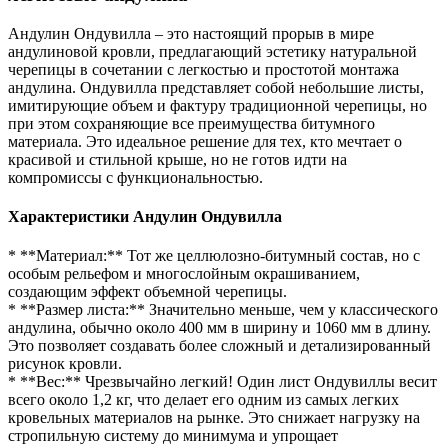
Андулин Ондувилла – это настоящий прорыв в мире
андулиновой кровли, предлагающий эстетику натуральной
черепицы в сочетании с легкостью и простотой монтажа
андулина. Ондувилла представляет собой небольшие листы,
имитирующие объем и фактуру традиционной черепицы, но
при этом сохраняющие все преимущества битумного
материала. Это идеальное решение для тех, кто мечтает о
красивой и стильной крыше, но не готов идти на
компромиссы с функциональностью.
Характеристики Андулин Ондувилла
* **Материал:** Тот же целлюлозно-битумный состав, но с
особым рельефом и многослойным окрашиванием,
создающим эффект объемной черепицы.
* **Размер листа:** Значительно меньше, чем у классического
андулина, обычно около 400 мм в ширину и 1060 мм в длину.
Это позволяет создавать более сложный и детализированный
рисунок кровли.
* **Вес:** Чрезвычайно легкий! Один лист Ондувиллы весит
всего около 1,2 кг, что делает его одним из самых легких
кровельных материалов на рынке. Это снижает нагрузку на
стропильную систему до минимума и упрощает