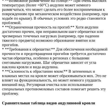
* **Возможное размягчение на солнце:** При очень высоких
температурах (более +60°C) андулин может немного
размягчаться, что может сделать его более восприимчивым к
повреждениям при механическом воздействии (например, при
ходьбе по крыше). В обычных условиях это редко становится
проблемой.
* **Ограниченная прочность на прогиб:** Хотя андулин
достаточно прочен, при неправильном шаге обрешетки или
чрезмерных точечных нагрузках (например, при падении
тяжелого предмета) возможно образование вмятин или
прогибов.
* **Требования к обрешетке:** Для обеспечения необходимой
прочности и предотвращения прогибов требуется достаточно
частая обрешетка, особенно в регионах с большими
снеговыми нагрузками. Шаг обрешетки зависит от угла
наклона кровли и вида андулина.
* **Склонность к обрастанию мхом:** В затененных и
влажных местах на кровле может образовываться мох. Это не
влияет на функциональность, но может немного ухудшить
внешний вид. Регулярная очистка или использование
специальных противомоховых составов помогает решить эту
проблему.
Сравнительная таблица видов андулиновой кровли