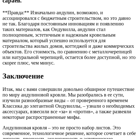
сараев.
**Правда:** Изначально андулин, возможно, и
ассоциировался с бюджетным строительством, но это давно
не так. Благодаря постоянным инновациям и появлению
таких материалов, как Ондувилла, андулин стал
полноценным, эстетичным и надежным кровельным
материалом, который успешно используется для
строительства жилых домов, коттеджей и даже коммерческих
объектов. Его стоимость, по сравнению с металлочерепицей
или натуральной черепицей, остается более доступной, но это
скорее плюс, чем минус.
Заключение
Итак, мы с вами совершили довольно обширное путешествие
по миру андулиновой кровли. Мы разобрались в ее сути,
изучили разнообразные виды – от проверенного временем
Классика до элегантной Ондувиллы, – узнали о необходимых
аксессуарах, взвесили все «за» и «против», а также развеяли
некоторые распространенные мифы.
Андулиновая кровля – это не просто набор листов. Это
современное, технологичное решение, которое сочетает в себе
легкость, прочность, экологичность и эстетическую