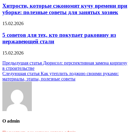
Хитрости, которые сэкономят кучу времени при
уборке: полезные советы для занятых хозяек
15.02.2026
5 советов для тех, кто покупает раковину из
нержавеющей стали
15.02.2026
Навигация
Предыдущая статья
Дюрисол: перспективная замена кирпичу
в строительстве
по
Следующая статья
Как утеплить лоджию своими руками:
записям
материалы, этапы, полезные советы
О admin