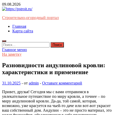
Перейти
09.08.2026
к
содержимому
Строительно-огородный портал
Главная
Карта сайта
Найти:
Главное меню
На заметку
Разновидности андулиновой кровли:
характеристики и применение
31.10.2025
-
от
admin
-
Оставьте комментарий
Привет, друзья! Сегодня мы с вами отправимся в
увлекательное путешествие по миру кровли, а точнее – по
миру андулиновой кровли. Да-да, той самой, которая,
возможно, уже красуется на чьей-то даче или вот-вот украсит
ваш собственный дом. Андулин – это не просто материал, это
целая философия, объединяющая в себе практичность,