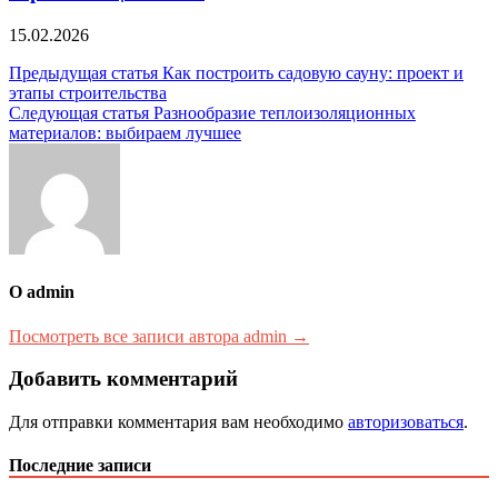
15.02.2026
Навигация
Предыдущая статья
Как построить садовую сауну: проект и
этапы строительства
по
Следующая статья
Разнообразие теплоизоляционных
записям
материалов: выбираем лучшее
О admin
Посмотреть все записи автора admin →
Добавить комментарий
Для отправки комментария вам необходимо
авторизоваться
.
Последние записи