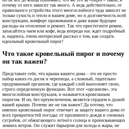
почему от него зависит так много. А ведь действительно, от
правильного устройства этого многослойного чуда зависит не
только сухость и тепло в вашем доме, но и долговечность всей
конструкции, комфорт проживания и даже ваши будущие
расходы на отопление и ремонт. Так что пристегните ремни,
запасайтесь чаем или кофе, ведь впереди нас ждет подробный
и, надеюсь, очень интересный рассказ о том, как создать
идеальный кровельный пирог!
Что такое кровельный пирог и почему
он так важен?
Представьте себе, что крыша вашего дома – это не просто
набор каких-то досок и черепицы, а сложный, тщательно
продуманный организм, где каждый слой выполняет свою,
строго определенную функцию. Вот этот «организм», эта
многослойная конструкция, и называется кровельным
пирогом. И он, без преувеличения, является сердцем и душой
вашей крыши. Почему же он так важен? Да потому, что
именно кровельный пирог отвечает за защиту вашего дома от
всех превратностей погоды: от проливного дождя и снежных
сугробов, от обжигающего летнего солнца и пронизывающих
зимних ветров. Он служит барьером для холода и жары, не