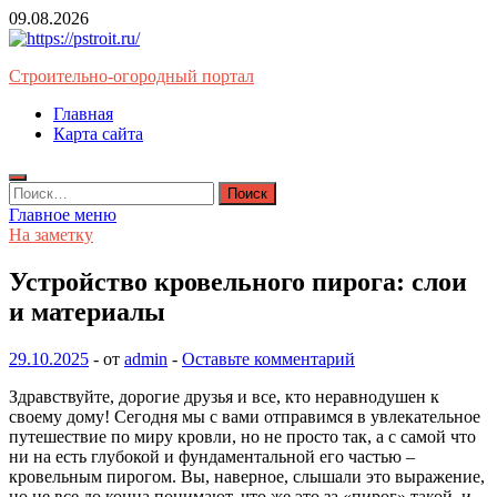
Перейти
09.08.2026
к
содержимому
Строительно-огородный портал
Главная
Карта сайта
Найти:
Главное меню
На заметку
Устройство кровельного пирога: слои
и материалы
29.10.2025
-
от
admin
-
Оставьте комментарий
Здравствуйте, дорогие друзья и все, кто неравнодушен к
своему дому! Сегодня мы с вами отправимся в увлекательное
путешествие по миру кровли, но не просто так, а с самой что
ни на есть глубокой и фундаментальной его частью –
кровельным пирогом. Вы, наверное, слышали это выражение,
но не все до конца понимают, что же это за «пирог» такой, и