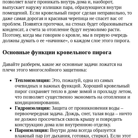
позволяет влаге проникать внутрь дома и, наоборот,
выпускает наружу излишки пара, образующиеся внутри
помещений. Если кровельный пирог сделан неправильно, то
даже самая дорогая и красивая черепица не спасет вас от
проблем. Появятся протечки, на стенах будет образовываться
конденсат, а счета за отопление будут неумолимо расти.
Поэтому, когда мы говорим о кровле, мы в первую очередь
должны думать о ее «начинке», о каждом слое этого пирога.
Основные функции кровельного пирога
Давайте разберем, какие же основные задачи ложатся на
плечи этого многослойного защитника:
Теплоизоляция:
Это, пожалуй, одна из самых
очевидных и важных функций. Хороший кровельный
пирог сохраняет тепло в доме зимой и прохладу летом,
что позволяет существенно экономить на отоплении и
кондиционировании.
Гидроизоляция:
Защита от проникновения воды –
первоочередная задача. Дождь, снег, талая вода – ничто
не должно просочиться сквозь крышу и повредить
конструкцию дома или внутреннюю отделку.
Пароизоляция:
Внутри дома всегда образуется
влажный пар (от дыхания, готовки, стирки). Если этот