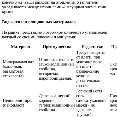
конечно же, ваши расходы на отопление. Утеплитель
укладывается между стропилами – несущими элементами
крыши.
Виды теплоизоляционных материалов
На рынке представлено огромное количество утеплителей,
каждый со своими плюсами и минусами:
Материал
Преимущества
Недостатки
Пр
Требует защиты
от влаги, при
Отличные тепло- и
Минеральная вата
монтаже может
звукоизоляционные
Ска
(каменная,
вызывать
свойства,
кро
базальтовая,
раздражение
негорючая,
ман
стекловата)
кожи и
паропроницаемая.
дыхательных
путей.
Горючий (хотя
Дешевый, легкий,
есть
Пло
Пенополистирол
хорошие
самозатухающие
кро
(пенопласт)
теплоизоляционные
марки), не
неж
свойства.
«дышит»,
чер
хрупкий.