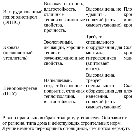
Высокая плотность,
влагостойкость,
Высокая цена, не
Пло
Экструдированный
отличные
«дышит»,
кро
пенополистирол
теплоизоляционные
горючий (есть
инв
(ЭППС)
свойства,
самозатухающие).
кро
прочность.
Требует
Экологичный,
специального
Эковата
дышащий, хорошие
оборудования для
Ска
(целлюлозный
тепло- и
монтажа,
кро
утеплитель)
звукоизоляционные
гигроскопичен
ман
свойства.
(впитывает
влагу).
Высокая цена,
Напыляемый,
требует
создает бесшовное
специального
Ска
Пенополиуретан
покрытие, отличная
оборудования для
пло
(ППУ)
теплоизоляция,
нанесения,
кро
влагостойкость.
горючий (есть
самозатухающие).
Важно правильно выбрать толщину утеплителя. Она зависит
от региона, типа дома и действующих строительных норм.
Лучше немного переборщить с толщиной, чем потом мерзнуть