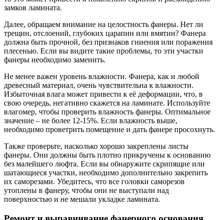
замков ламината.
Далее, обращаем внимание на целостность фанеры. Нет ли
трещин, отслоений, глубоких царапин или вмятин? Фанера
должна быть прочной, без признаков гниения или поражения
плесенью. Если вы видите такие проблемы, то эти участки
фанеры необходимо заменить.
Не менее важен уровень влажности. Фанера, как и любой
древесный материал, очень чувствительна к влажности.
Избыточная влага может привести к её деформации, что, в
свою очередь, негативно скажется на ламинате. Используйте
влагомер, чтобы проверить влажность фанеры. Оптимальное
значение – не более 12-15%. Если влажность выше,
необходимо проветрить помещение и дать фанере просохнуть.
Также проверьте, насколько хорошо закреплены листы
фанеры. Они должны быть плотно прикручены к основанию
без малейшего люфта. Если вы обнаружите скрипящие или
шатающиеся участки, необходимо дополнительно закрепить
их саморезами. Убедитесь, что все головки саморезов
утоплены в фанеру, чтобы они не выступали над
поверхностью и не мешали укладке ламината.
Ремонт и выравнивание фанерного основания