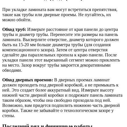
При укладке ламината вам могут встретиться препятствия,
такие как трубы или дверные проемы. Не пугайтесь, их
можно обойти.
Обход труб:
Измерьте расстояние от края панели до центра
трубы и диаметр трубы. Перенесите эти размеры на панель
ламината. Высверлите отверстие, диаметр которого должен
быть на 15-20 мм больше диаметра трубы (для создания
компенсационного зазора). Затем от центра отверстия
сделайте два параллельных пропила к краю панели. После
укладки панели этот вырезанный сегмент можно приклеить
на место. Зазор вокруг трубы закроется декоративными
обводами.
Обход дверных проемов:
В дверных проемах ламинат
должен проходить под дверной коробкой, а не примыкать к
ней. Это создает более аккуратный вид. Измерьте высоту
нижней части дверной коробки и подрежьте панель ламината
таким образом, чтобы она свободно проходила под ней.
Возможно, вам придется подпилить нижнюю часть дверной
коробки. Также не забывайте о технологическом зазоре у
стены.
Последний ряд и финишные работы