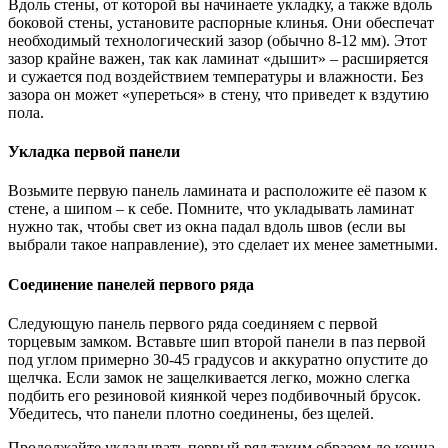
Вдоль стены, от которой вы начинаете укладку, а также вдоль
боковой стены, установите распорные клинья. Они обеспечат
необходимый технологический зазор (обычно 8-12 мм). Этот
зазор крайне важен, так как ламинат «дышит» – расширяется
и сужается под воздействием температуры и влажности. Без
зазора он может «упереться» в стену, что приведет к вздутию
пола.
Укладка первой панели
Возьмите первую панель ламината и расположите её пазом к
стене, а шипом – к себе. Помните, что укладывать ламинат
нужно так, чтобы свет из окна падал вдоль швов (если вы
выбрали такое направление), это сделает их менее заметными.
Соединение панелей первого ряда
Следующую панель первого ряда соединяем с первой
торцевым замком. Вставьте шип второй панели в паз первой
под углом примерно 30-45 градусов и аккуратно опустите до
щелчка. Если замок не защелкивается легко, можно слегка
подбить его резиновой киянкой через подбивочный брусок.
Убедитесь, что панели плотно соединены, без щелей.
Продолжайте укладывать первый ряд таким образом до конца