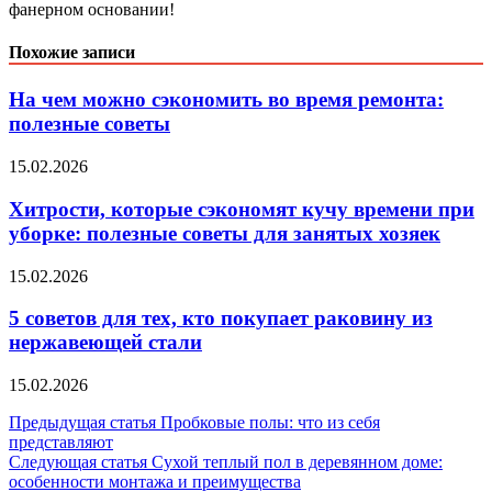
фанерном основании!
Похожие записи
На чем можно сэкономить во время ремонта:
полезные советы
15.02.2026
Хитрости, которые сэкономят кучу времени при
уборке: полезные советы для занятых хозяек
15.02.2026
5 советов для тех, кто покупает раковину из
нержавеющей стали
15.02.2026
Навигация
Предыдущая статья
Пробковые полы: что из себя
представляют
по
Следующая статья
Сухой теплый пол в деревянном доме:
записям
особенности монтажа и преимущества