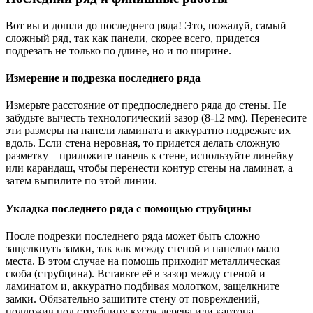
Вот вы и дошли до последнего ряда! Это, пожалуй, самый
сложный ряд, так как панели, скорее всего, придется
подрезать не только по длине, но и по ширине.
Измерение и подрезка последнего ряда
Измерьте расстояние от предпоследнего ряда до стены. Не
забудьте вычесть технологический зазор (8-12 мм). Перенесите
эти размеры на панели ламината и аккуратно подрежьте их
вдоль. Если стена неровная, то придется делать сложную
разметку – приложите панель к стене, используйте линейку
или карандаш, чтобы перенести контур стены на ламинат, а
затем выпилите по этой линии.
Укладка последнего ряда с помощью струбцины
После подрезки последнего ряда может быть сложно
защелкнуть замки, так как между стеной и панелью мало
места. В этом случае на помощь приходит металлическая
скоба (струбцина). Вставьте её в зазор между стеной и
ламинатом и, аккуратно подбивая молотком, защелкните
замки. Обязательно защитите стену от повреждений,
подложив под струбцину кусок дерева или картона.