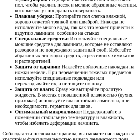
пол, чтобы удалить песок и мелкие абразивные частицы,
которые могут поцарапать поверхность.
Влажная уборка:
Протирайте пол слегка влажной,
хорошо отжатой тряпкой или шваброй. Никогда не
используйте много воды, так как это может привести к
вздутию ламината, особенно на стыках.
Специальные средства:
Используйте специальные
моющие средства для ламината, которые не оставляют
разводов и не повреждают защитный слой. Избегайте
абразивных чистящих средств, агрессивных химикатов
и растворителей.
Защита от царапин:
Наклейте войлочные накладки на
ножки мебели. При перемещении тяжелых предметов
используйте специальные подкладки или
перекладывайте их, а не тащите по полу.
Защита от влаги:
Сразу же вытирайте пролитую
жидкость. В местах с повышенной влажностью (кухня,
прихожая) используйте влагостойкий ламинат и, при
необходимости, герметик для швов.
Оптимальный микроклимат:
Поддерживайте в
помещении стабильную температуру и влажность,
чтобы избежать деформации ламината.
Соблюдая эти несложные правила, вы сможете наслаждаться
красотой и функциональностью вашего ламинатного пола