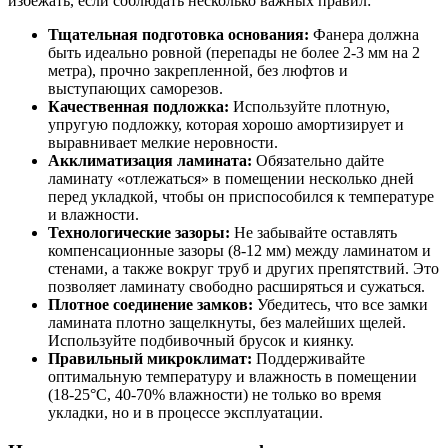
избежать, если соблюдать несколько важных правил:
Тщательная подготовка основания:
Фанера должна
быть идеально ровной (перепады не более 2-3 мм на 2
метра), прочно закрепленной, без люфтов и
выступающих саморезов.
Качественная подложка:
Используйте плотную,
упругую подложку, которая хорошо амортизирует и
выравнивает мелкие неровности.
Акклиматизация ламината:
Обязательно дайте
ламинату «отлежаться» в помещении несколько дней
перед укладкой, чтобы он приспособился к температуре
и влажности.
Технологические зазоры:
Не забывайте оставлять
компенсационные зазоры (8-12 мм) между ламинатом и
стенами, а также вокруг труб и других препятствий. Это
позволяет ламинату свободно расширяться и сужаться.
Плотное соединение замков:
Убедитесь, что все замки
ламината плотно защелкнуты, без малейших щелей.
Используйте подбивочный брусок и киянку.
Правильный микроклимат:
Поддерживайте
оптимальную температуру и влажность в помещении
(18-25°C, 40-70% влажности) не только во время
укладки, но и в процессе эксплуатации.