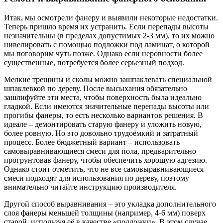
Итак, мы осмотрели фанеру и выявили некоторые недостатки.
Теперь пришло время их устранить. Если перепады высоты
незначительны (в пределах допустимых 2-3 мм), то их можно
нивелировать с помощью подложки под ламинат, о которой
мы поговорим чуть позже. Однако если неровности более
существенные, потребуется более серьезный подход.
Мелкие трещины и сколы можно зашпаклевать специальной
шпаклевкой по дереву. После высыхания обязательно
зашлифуйте эти места, чтобы поверхность была идеально
гладкой. Если имеются значительные перепады высоты или
прогибы фанеры, то есть несколько вариантов решения. В
идеале – демонтировать старую фанеру и уложить новую,
более ровную. Но это довольно трудоёмкий и затратный
процесс. Более бюджетный вариант – использовать
самовыравнивающиеся смеси для пола, предварительно
прогрунтовав фанеру, чтобы обеспечить хорошую адгезию.
Однако стоит отметить, что не все самовыравнивающиеся
смеси подходят для использования по дереву, поэтому
внимательно читайте инструкцию производителя.
Другой способ выравнивания – это укладка дополнительного
слоя фанеры меньшей толщины (например, 4-6 мм) поверх
старой, используя её в качестве «подложки». В этом случае