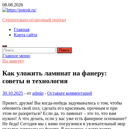
Перейти
08.08.2026
к
содержимому
Строительно-огородный портал
Главная
Карта сайта
Найти:
Главное меню
На заметку
Как уложить ламинат на фанеру:
советы и технология
30.10.2025
-
от
admin
-
Оставьте комментарий
Привет, друзья! Вы когда-нибудь задумывались о том, чтобы
обновить свой пол, сделать его красивым, прочным и при
этом не разориться? Если да, то ламинат – это то, что вам
нужно! А что делать, если у вас уже есть фанерное основание?
Не беда! Сегодня мы с вами погрузимся в увлекательный мир
укладки ламината на фанеру. Я поделюсь с вами всеми