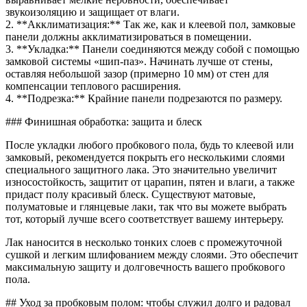
звукоизоляцию и защищает от влаги.
2. **Акклиматизация:** Так же, как и клеевой пол, замковые
панели должны акклиматизироваться в помещении.
3. **Укладка:** Панели соединяются между собой с помощью
замковой системы «шип-паз». Начинать лучше от стены,
оставляя небольшой зазор (примерно 10 мм) от стен для
компенсации теплового расширения.
4. **Подрезка:** Крайние панели подрезаются по размеру.
### Финишная обработка: защита и блеск
После укладки любого пробкового пола, будь то клеевой или
замковый, рекомендуется покрыть его несколькими слоями
специального защитного лака. Это значительно увеличит
износостойкость, защитит от царапин, пятен и влаги, а также
придаст полу красивый блеск. Существуют матовые,
полуматовые и глянцевые лаки, так что вы можете выбрать
тот, который лучше всего соответствует вашему интерьеру.
Лак наносится в несколько тонких слоев с промежуточной
сушкой и легким шлифованием между слоями. Это обеспечит
максимальную защиту и долговечность вашего пробкового
пола.
## Уход за пробковым полом: чтобы служил долго и радовал