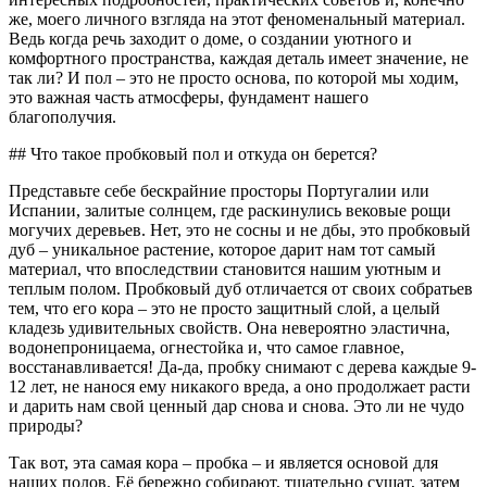
же, моего личного взгляда на этот феноменальный материал.
Ведь когда речь заходит о доме, о создании уютного и
комфортного пространства, каждая деталь имеет значение, не
так ли? И пол – это не просто основа, по которой мы ходим,
это важная часть атмосферы, фундамент нашего
благополучия.
## Что такое пробковый пол и откуда он берется?
Представьте себе бескрайние просторы Португалии или
Испании, залитые солнцем, где раскинулись вековые рощи
могучих деревьев. Нет, это не сосны и не дбы, это пробковый
дуб – уникальное растение, которое дарит нам тот самый
материал, что впоследствии становится нашим уютным и
теплым полом. Пробковый дуб отличается от своих собратьев
тем, что его кора – это не просто защитный слой, а целый
кладезь удивительных свойств. Она невероятно эластична,
водонепроницаема, огнестойка и, что самое главное,
восстанавливается! Да-да, пробку снимают с дерева каждые 9-
12 лет, не нанося ему никакого вреда, а оно продолжает расти
и дарить нам свой ценный дар снова и снова. Это ли не чудо
природы?
Так вот, эта самая кора – пробка – и является основой для
наших полов. Её бережно собирают, тщательно сушат, затем