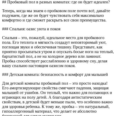
## Пробковый пол в разных комнатах: где он будет идеален?
Теперь, когда мы знаем о пробковом поле почти всё, давайте
подумаем, где же он будет чувствовать себя максимально
комфортно и где сможет раскрыть все свои преимущества.
### Спальня: оазис уюта и покоя
Спальня – это, пожалуй, идеальное место для пробкового
пола. Его теплота и мягкость создадут неповторимый уют,
поглощая звуки и обеспечивая тишину. Представьте, как
приятно просыпаться утром и опускать босые ноги на теплый,
бархатистый пол, а не на холодное дерево или ламинат.
Пробка способствует расслаблению и здоровому сну, делая
вашу спальню настоящим оазисом покоя.
### Детская комната: безопасность и комфорт для малышей
Для детской комнаты пробковый пол – это просто находка!
Его амортизирующие свойства смягчают падения, защищая
малышей от ушибов. Он теплый, что важно для ползающих и
играющих на полу детей. А благодаря антистатическим
свойствам, в детской будет меньше пыли, что особенно важно
для здоровья ребенка. К тому же, пробка – это натуральный,
гипоаллергенный материал, что делает ее абсолютно
безопасной для самых маленьких.