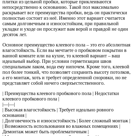
плитки из цельной пробки, которые приклеиваются
непосредственно к основанию. Такой пол максимально
раскрывает все преимущества пробки, ведь он практически
полностью состоит из неё. Именно этот вариант считается
самым долговечным и износостойким, при правильной
укладке и уходе он прослужит вам верой и правдой не один
десяток лет.
Основное преимущество клеевого пола – это его абсолютная
влагостойкость. Если вы мечтаете о пробковом покрытии в
ванной комнате или на кухне, то клеевой вариант – ваш
идеальный выбор. При условии герметизации швов
специальным лаком, вода ему нипочем. Кроме того, клеевой
пол более тонкий, что позволяет сохранить высоту потолков,
а его монтаж, хоть и требует определенной сноровки, но не
представляет собой ничего сверхъестественного.
| Преимущества клеевого пробкового пола | Недостатки
клеевого пробкового пола |
|—|—|
| Высокая влагостойкость | Требует идеально ровного
основания |
| Долговечность и износостойкость | Более сложный монтаж |
| Возможность использования во влажных помещениях |
Демонтаж может быть проблематичным |