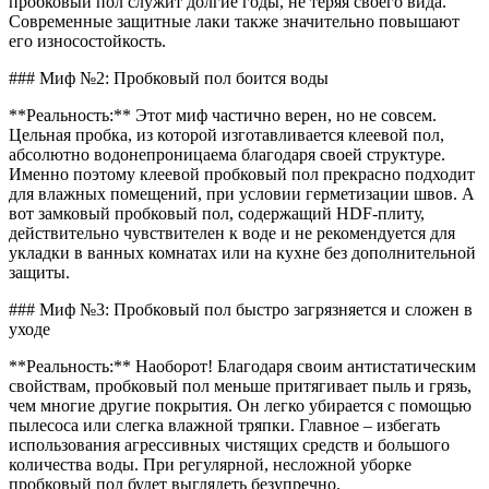
пробковый пол служит долгие годы, не теряя своего вида.
Современные защитные лаки также значительно повышают
его износостойкость.
### Миф №2: Пробковый пол боится воды
**Реальность:** Этот миф частично верен, но не совсем.
Цельная пробка, из которой изготавливается клеевой пол,
абсолютно водонепроницаема благодаря своей структуре.
Именно поэтому клеевой пробковый пол прекрасно подходит
для влажных помещений, при условии герметизации швов. А
вот замковый пробковый пол, содержащий HDF-плиту,
действительно чувствителен к воде и не рекомендуется для
укладки в ванных комнатах или на кухне без дополнительной
защиты.
### Миф №3: Пробковый пол быстро загрязняется и сложен в
уходе
**Реальность:** Наоборот! Благодаря своим антистатическим
свойствам, пробковый пол меньше притягивает пыль и грязь,
чем многие другие покрытия. Он легко убирается с помощью
пылесоса или слегка влажной тряпки. Главное – избегать
использования агрессивных чистящих средств и большого
количества воды. При регулярной, несложной уборке
пробковый пол будет выглядеть безупречно.