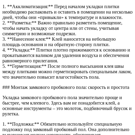
1. **Акклиматизация:** Перед началом укладки плитки
необходимо распаковать и оставить в помещении на несколько
дней, чтобы они «привыкли» к температуре и влажности.
2. **Разметка:** Важно правильно разметить помещение,
чтобы начать укладку от центра или от стены, учитывая
симметрию и возможные подрезки.
3. **Нанесение клея:** Клей наносится на небольшую
площадь основания и на обратную сторону плитки.
4. **Укладка:** Плитки плотно прижимаются к основанию и
прокатываются валиком для удаления воздуха и обеспечения
равномерного прилегания.
5. **Герметизация:** После полного высыхания клея швы
между плитками можно герметизировать специальным лаком,
что значительно повысит влагостойкость пола.
### Монтаж замкового пробкового пола: скорость и простота
Укладка замкового пробкового пола значительно проще и
быстрее, чем клеевого. Здесь вам не понадобится клей, а
основные инструменты – это молоток, подбивочный брусок и
рулетка.
1. **Подложка:** Обязательно используйте специальную
подложку под замковый пробковый пол. Она дополнительно
выравнивает мелкие неровности, обеспечивает