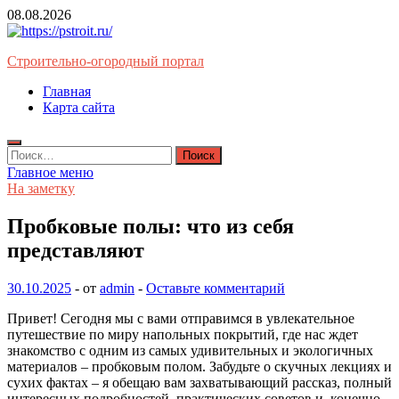
Перейти
08.08.2026
к
содержимому
Строительно-огородный портал
Главная
Карта сайта
Найти:
Главное меню
На заметку
Пробковые полы: что из себя
представляют
30.10.2025
-
от
admin
-
Оставьте комментарий
Привет! Сегодня мы с вами отправимся в увлекательное
путешествие по миру напольных покрытий, где нас ждет
знакомство с одним из самых удивительных и экологичных
материалов – пробковым полом. Забудьте о скучных лекциях и
сухих фактах – я обещаю вам захватывающий рассказ, полный
интересных подробностей, практических советов и, конечно