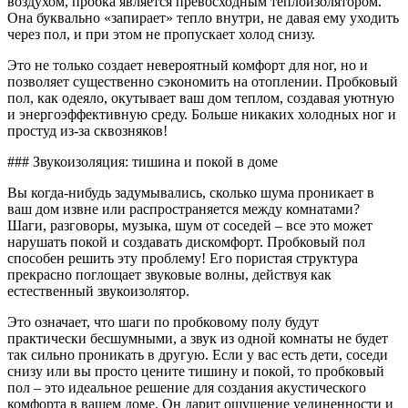
воздухом, пробка является превосходным теплоизолятором.
Она буквально «запирает» тепло внутри, не давая ему уходить
через пол, и при этом не пропускает холод снизу.
Это не только создает невероятный комфорт для ног, но и
позволяет существенно сэкономить на отоплении. Пробковый
пол, как одеяло, окутывает ваш дом теплом, создавая уютную
и энергоэффективную среду. Больше никаких холодных ног и
простуд из-за сквозняков!
### Звукоизоляция: тишина и покой в доме
Вы когда-нибудь задумывались, сколько шума проникает в
ваш дом извне или распространяется между комнатами?
Шаги, разговоры, музыка, шум от соседей – все это может
нарушать покой и создавать дискомфорт. Пробковый пол
способен решить эту проблему! Его пористая структура
прекрасно поглощает звуковые волны, действуя как
естественный звукоизолятор.
Это означает, что шаги по пробковому полу будут
практически бесшумными, а звук из одной комнаты не будет
так сильно проникать в другую. Если у вас есть дети, соседи
снизу или вы просто цените тишину и покой, то пробковый
пол – это идеальное решение для создания акустического
комфорта в вашем доме. Он дарит ощущение уединенности и