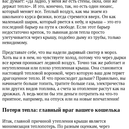
вас думает: «Да ладно, у меня же есть стены, окна, они же
держат тепло». И это, конечно, так, но есть один нюанс,
который меняет все. Теплый воздух, как мы знаем из
школьного курса физики, всегда стремится вверх. Он как
маленький шарик, который рвется к небу, и крыша – это его
последний барьер на пути к свободе. Если этот барьер
недостаточно крепок, то львиная доля тепла просто
улетучивается через крышу, подобно дыму из трубы, только
невидимому.
Представьте себе, что вы надели дырявый свитер в мороз.
Хоть вы и в нем, но чувствуете холод, потому что через дырки
все время проникает ледяной воздух. Точно так же работает и
неутепленная или плохо утепленная крыша. Она становится
настоящей тепловой воронкой, через которую ваш дом теряет
драгоценное тепло. И что происходит дальше? Правильно, вы
начинаете больше топить, тратите больше газа, электричества
или других видов топлива, а счета за отопление растут как на
дрожжах. А ведь могли бы эти деньги потратить на что-то
приятное, например, на отпуск или на новые впечатления!
Потеря тепла: главный враг вашего кошелька
Итак, главной причиной утепления крыши является
минимизация теплопотерь. По разным оценкам, через