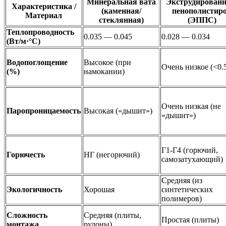
Минеральная вата
Экструдирован
Характеристика /
(каменная/
пенополистир
Материал
стеклянная)
(ЭППС)
Теплопроводность
0.035 — 0.045
0.028 — 0.034
(Вт/м·°C)
Водопоглощение
Высокое (при
Очень низкое (<0.
(%)
намокании)
Очень низкая (не
Паропроницаемость
Высокая («дышит»)
«дышит»)
Г1-Г4 (горючий,
Горючесть
НГ (негорючий)
самозатухающий)
Средняя (из
Экологичность
Хорошая
синтетических
полимеров)
Сложность
Средняя (плиты,
Простая (плиты)
монтажа
рулоны)