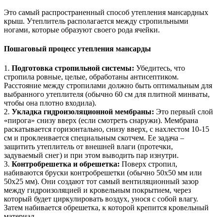
Это самый распространенный способ утепления мансардных
крыш. Утеплитель располагается между стропильными
ногами, которые образуют своего рода ячейки.
Пошаговый процесс утепления мансарды
1.
Подготовка стропильной системы:
Убедитесь, что
стропила ровные, целые, обработаны антисептиком.
Расстояние между стропилами должно быть оптимальным для
выбранного утеплителя (обычно 60 см для плитной минваты,
чтобы она плотно входила).
2.
Укладка гидроизоляционной мембраны:
Это первый слой
«пирога» снизу вверх (если смотреть снаружи). Мембрана
раскатывается горизонтально, снизу вверх, с нахлестом 10-15
см и проклеивается специальным скотчем. Ее задача –
защитить утеплитель от внешней влаги (протечки,
задуваемый снег) и при этом выводить пар изнутри.
3.
Контробрешетка и обрешетка:
Поверх стропил,
набиваются бруски контробрешетки (обычно 50х50 мм или
50х25 мм). Они создают тот самый вентиляционный зазор
между гидроизоляцией и кровельным покрытием, через
который будет циркулировать воздух, унося с собой влагу.
Затем набивается обрешетка, к которой крепится кровельный
материал.