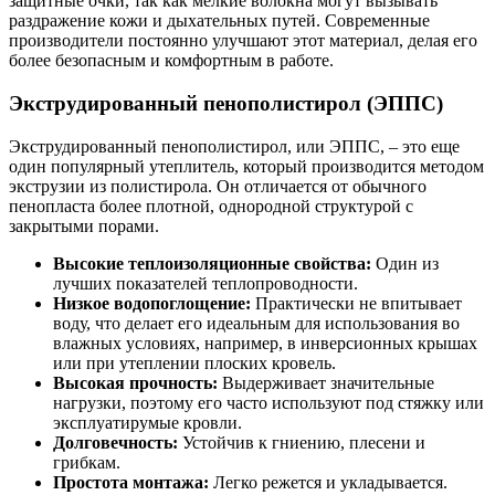
защитные очки, так как мелкие волокна могут вызывать
раздражение кожи и дыхательных путей. Современные
производители постоянно улучшают этот материал, делая его
более безопасным и комфортным в работе.
Экструдированный пенополистирол (ЭППС)
Экструдированный пенополистирол, или ЭППС, – это еще
один популярный утеплитель, который производится методом
экструзии из полистирола. Он отличается от обычного
пенопласта более плотной, однородной структурой с
закрытыми порами.
Высокие теплоизоляционные свойства:
Один из
лучших показателей теплопроводности.
Низкое водопоглощение:
Практически не впитывает
воду, что делает его идеальным для использования во
влажных условиях, например, в инверсионных крышах
или при утеплении плоских кровель.
Высокая прочность:
Выдерживает значительные
нагрузки, поэтому его часто используют под стяжку или
эксплуатирумые кровли.
Долговечность:
Устойчив к гниению, плесени и
грибкам.
Простота монтажа:
Легко режется и укладывается.