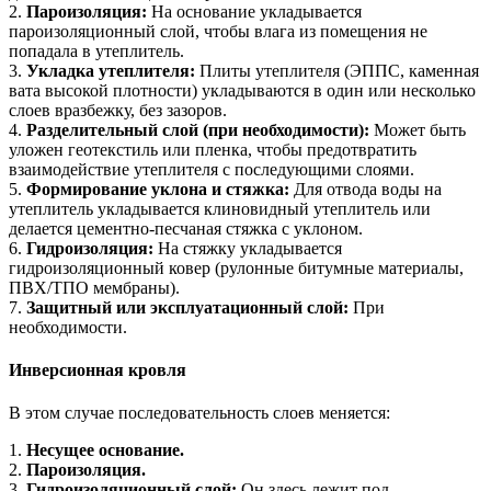
2.
Пароизоляция:
На основание укладывается
пароизоляционный слой, чтобы влага из помещения не
попадала в утеплитель.
3.
Укладка утеплителя:
Плиты утеплителя (ЭППС, каменная
вата высокой плотности) укладываются в один или несколько
слоев вразбежку, без зазоров.
4.
Разделительный слой (при необходимости):
Может быть
уложен геотекстиль или пленка, чтобы предотвратить
взаимодействие утеплителя с последующими слоями.
5.
Формирование уклона и стяжка:
Для отвода воды на
утеплитель укладывается клиновидный утеплитель или
делается цементно-песчаная стяжка с уклоном.
6.
Гидроизоляция:
На стяжку укладывается
гидроизоляционный ковер (рулонные битумные материалы,
ПВХ/ТПО мембраны).
7.
Защитный или эксплуатационный слой:
При
необходимости.
Инверсионная кровля
В этом случае последовательность слоев меняется:
1.
Несущее основание.
2.
Пароизоляция.
3.
Гидроизоляционный слой:
Он здесь лежит под