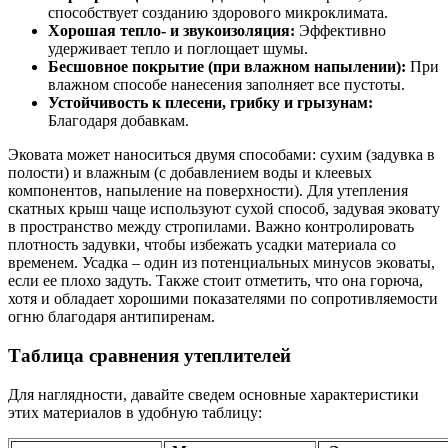
способствует созданию здорового микроклимата.
Хорошая тепло- и звукоизоляция:
Эффективно
удерживает тепло и поглощает шумы.
Бесшовное покрытие (при влажном напылении):
При
влажном способе нанесения заполняет все пустоты.
Устойчивость к плесени, грибку и грызунам:
Благодаря добавкам.
Эковата может наноситься двумя способами: сухим (задувка в
полости) и влажным (с добавлением воды и клеевых
компонентов, напыление на поверхности). Для утепления
скатных крыш чаще используют сухой способ, задувая эковату
в пространство между стропилами. Важно контролировать
плотность задувки, чтобы избежать усадки материала со
временем. Усадка – один из потенциальных минусов эковаты,
если ее плохо задуть. Также стоит отметить, что она горюча,
хотя и обладает хорошими показателями по сопротивляемости
огню благодаря антипиренам.
Таблица сравнения утеплителей
Для наглядности, давайте сведем основные характеристики
этих материалов в удобную таблицу: