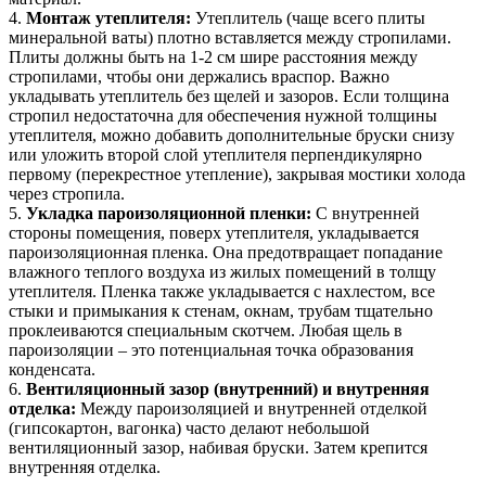
4.
Монтаж утеплителя:
Утеплитель (чаще всего плиты
минеральной ваты) плотно вставляется между стропилами.
Плиты должны быть на 1-2 см шире расстояния между
стропилами, чтобы они держались враспор. Важно
укладывать утеплитель без щелей и зазоров. Если толщина
стропил недостаточна для обеспечения нужной толщины
утеплителя, можно добавить дополнительные бруски снизу
или уложить второй слой утеплителя перпендикулярно
первому (перекрестное утепление), закрывая мостики холода
через стропила.
5.
Укладка пароизоляционной пленки:
С внутренней
стороны помещения, поверх утеплителя, укладывается
пароизоляционная пленка. Она предотвращает попадание
влажного теплого воздуха из жилых помещений в толщу
утеплителя. Пленка также укладывается с нахлестом, все
стыки и примыкания к стенам, окнам, трубам тщательно
проклеиваются специальным скотчем. Любая щель в
пароизоляции – это потенциальная точка образования
конденсата.
6.
Вентиляционный зазор (внутренний) и внутренняя
отделка:
Между пароизоляцией и внутренней отделкой
(гипсокартон, вагонка) часто делают небольшой
вентиляционный зазор, набивая бруски. Затем крепится
внутренняя отделка.