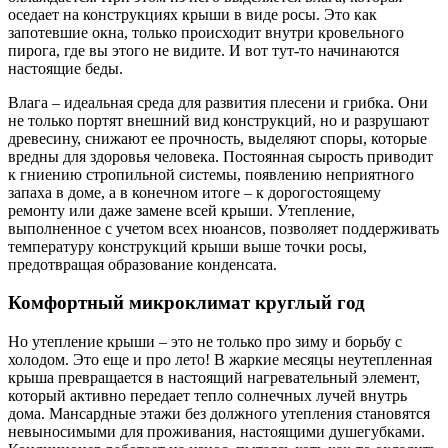
оседает на конструкциях крыши в виде росы. Это как
запотевшие окна, только происходит внутри кровельного
пирога, где вы этого не видите. И вот тут-то начинаются
настоящие беды.
Влага – идеальная среда для развития плесени и грибка. Они
не только портят внешний вид конструкций, но и разрушают
древесину, снижают ее прочность, выделяют споры, которые
вредны для здоровья человека. Постоянная сырость приводит
к гниению стропильной системы, появлению неприятного
запаха в доме, а в конечном итоге – к дорогостоящему
ремонту или даже замене всей крыши. Утепление,
выполненное с учетом всех нюансов, позволяет поддерживать
температуру конструкций крыши выше точки росы,
предотвращая образование конденсата.
Комфортный микроклимат круглый год
Но утепление крыши – это не только про зиму и борьбу с
холодом. Это еще и про лето! В жаркие месяцы неутепленная
крыша превращается в настоящий нагревательный элемент,
который активно передает тепло солнечных лучей внутрь
дома. Мансардные этажи без должного утепления становятся
невыносимыми для проживания, настоящими душегубками.