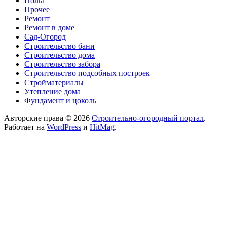
Полы
Прочее
Ремонт
Ремонт в доме
Сад-Огород
Строительство бани
Строительство дома
Строительство забора
Строительство подсобных построек
Стройматериалы
Утепление дома
Фундамент и цоколь
Авторские права © 2026
Строительно-огородный портал
.
Работает на
WordPress
и
HitMag
.