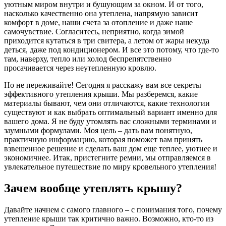
уютным миром внутри и бушующим за окном. И от того,
насколько качественно она утеплена, напрямую зависит
комфорт в доме, наши счета за отопление и даже наше
самочувствие. Согласитесь, неприятно, когда зимой
приходится кутаться в три свитера, а летом от жары некуда
деться, даже под кондиционером. И все это потому, что где-то
там, наверху, тепло или холод беспрепятственно
просачивается через неутепленную кровлю.
Но не переживайте! Сегодня я расскажу вам все секреты
эффективного утепления крыши. Мы разберемся, какие
материалы бывают, чем они отличаются, какие технологии
существуют и как выбрать оптимальный вариант именно для
вашего дома. Я не буду утомлять вас сложными терминами и
заумными формулами. Моя цель – дать вам понятную,
практичную информацию, которая поможет вам принять
взвешенное решение и сделать ваш дом еще теплее, уютнее и
экономичнее. Итак, пристегните ремни, мы отправляемся в
увлекательное путешествие по миру кровельного утепления!
Зачем вообще утеплять крышу?
Давайте начнем с самого главного – с понимания того, почему
утепление крыши так критично важно. Возможно, кто-то из