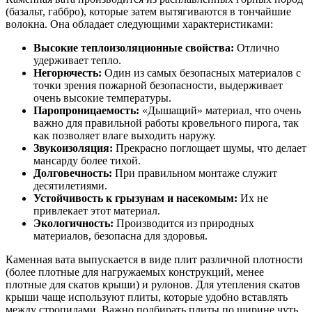
(базальт, габбро), которые затем вытягиваются в тончайшие
волокна. Она обладает следующими характеристиками:
Высокие теплоизоляционные свойства:
Отлично
удерживает тепло.
Негорючесть:
Один из самых безопасных материалов с
точки зрения пожарной безопасности, выдерживает
очень высокие температуры.
Паропроницаемость:
«Дышащий» материал, что очень
важно для правильной работы кровельного пирога, так
как позволяет влаге выходить наружу.
Звукоизоляция:
Прекрасно поглощает шумы, что делает
мансарду более тихой.
Долговечность:
При правильном монтаже служит
десятилетиями.
Устойчивость к грызунам и насекомым:
Их не
привлекает этот материал.
Экологичность:
Производится из природных
материалов, безопасна для здоровья.
Каменная вата выпускается в виде плит различной плотности
(более плотные для нагружаемых конструкций, менее
плотные для скатов крыши) и рулонов. Для утепления скатов
крыши чаще используют плиты, которые удобно вставлять
между стропилами. Важно подбирать плиты по ширине чуть