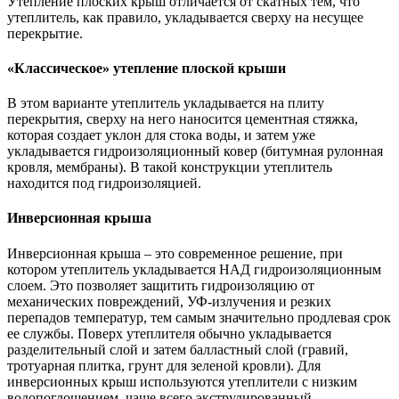
Утепление плоских крыш отличается от скатных тем, что
утеплитель, как правило, укладывается сверху на несущее
перекрытие.
«Классическое» утепление плоской крыши
В этом варианте утеплитель укладывается на плиту
перекрытия, сверху на него наносится цементная стяжка,
которая создает уклон для стока воды, и затем уже
укладывается гидроизоляционный ковер (битумная рулонная
кровля, мембраны). В такой конструкции утеплитель
находится под гидроизоляцией.
Инверсионная крыша
Инверсионная крыша – это современное решение, при
котором утеплитель укладывается НАД гидроизоляционным
слоем. Это позволяет защитить гидроизоляцию от
механических повреждений, УФ-излучения и резких
перепадов температур, тем самым значительно продлевая срок
ее службы. Поверх утеплителя обычно укладывается
разделительный слой и затем балластный слой (гравий,
тротуарная плитка, грунт для зеленой кровли). Для
инверсионных крыш используются утеплители с низким
водопоглощением, чаще всего экструдированный