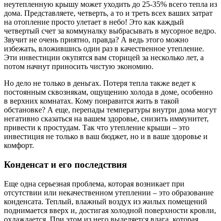
неутепленную крышу может уходить до 25-35% всего тепла из
дома. Представляете, четверть, а то и треть всех ваших затрат
на отопление просто улетает в небо! Это как каждый
четвертый счет за коммуналку выбрасывать в мусорное ведро.
Звучит не очень приятно, правда? А ведь этого можно
избежать, вложившись один раз в качественное утепление.
Эти инвестиции окупятся вам сторицей за несколько лет, а
потом начнут приносить чистую экономию.
Но дело не только в деньгах. Потеря тепла также ведет к
постоянным сквознякам, ощущению холода в доме, особенно
в верхних комнатах. Кому понравится жить в такой
обстановке? А еще, перепады температуры внутри дома могут
негативно сказаться на вашем здоровье, снизить иммунитет,
привести к простудам. Так что утепление крыши – это
инвестиция не только в ваш бюджет, но и в ваше здоровье и
комфорт.
Конденсат и его последствия
Еще одна серьезная проблема, которая возникает при
отсутствии или некачественном утеплении – это образование
конденсата. Теплый, влажный воздух из жилых помещений
поднимается вверх и, достигая холодной поверхности кровли,
охлаждается. При этом из него выделяется влага, которая