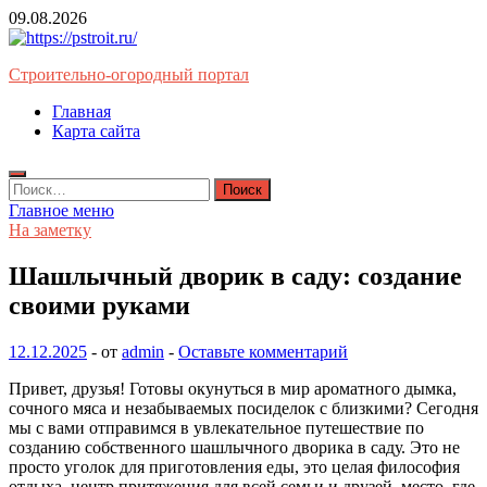
Перейти
09.08.2026
к
содержимому
Строительно-огородный портал
Главная
Карта сайта
Найти:
Главное меню
На заметку
Шашлычный дворик в саду: создание
своими руками
12.12.2025
-
от
admin
-
Оставьте комментарий
Привет, друзья! Готовы окунуться в мир ароматного дымка,
сочного мяса и незабываемых посиделок с близкими? Сегодня
мы с вами отправимся в увлекательное путешествие по
созданию собственного шашлычного дворика в саду. Это не
просто уголок для приготовления еды, это целая философия
отдыха, центр притяжения для всей семьи и друзей, место, где