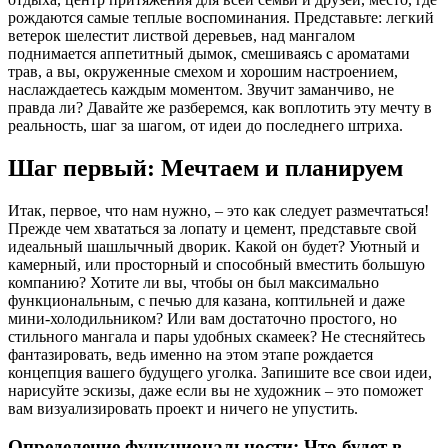
рождаются самые теплые воспоминания. Представьте: легкий
ветерок шелестит листвой деревьев, над мангалом
поднимается аппетитный дымок, смешиваясь с ароматами
трав, а вы, окруженные смехом и хорошим настроением,
наслаждаетесь каждым моментом. Звучит заманчиво, не
правда ли? Давайте же разберемся, как воплотить эту мечту в
реальность, шаг за шагом, от идеи до последнего штриха.
Шаг первый: Мечтаем и планируем
Итак, первое, что нам нужно, – это как следует размечтаться!
Прежде чем хвататься за лопату и цемент, представьте свой
идеальный шашлычный дворик. Какой он будет? Уютный и
камерный, или просторный и способный вместить большую
компанию? Хотите ли вы, чтобы он был максимально
функциональным, с печью для казана, коптильней и даже
мини-холодильником? Или вам достаточно простого, но
стильного мангала и пары удобных скамеек? Не стесняйтесь
фантазировать, ведь именно на этом этапе рождается
концепция вашего будущего уголка. Запишите все свои идеи,
нарисуйте эскизы, даже если вы не художник – это поможет
вам визуализировать проект и ничего не упустить.
Определение функциональности: Что будет в