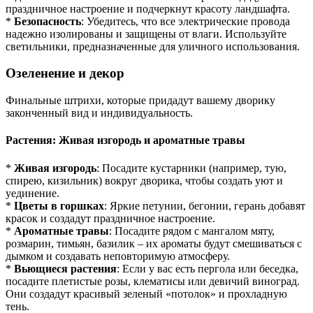
праздничное настроение и подчеркнут красоту ландшафта.
*
Безопасность
: Убедитесь, что все электрические провода
надежно изолированы и защищены от влаги. Используйте
светильники, предназначенные для уличного использования.
Озеленение и декор
Финальные штрихи, которые придадут вашему дворику
законченный вид и индивидуальность.
Растения: Живая изгородь и ароматные травы
*
Живая изгородь
: Посадите кустарники (например, тую,
спирею, кизильник) вокруг дворика, чтобы создать уют и
уединение.
*
Цветы в горшках
: Яркие петунии, бегонии, герань добавят
красок и создадут праздничное настроение.
*
Ароматные травы
: Посадите рядом с мангалом мяту,
розмарин, тимьян, базилик – их ароматы будут смешиваться с
дымком и создавать неповторимую атмосферу.
*
Вьющиеся растения
: Если у вас есть пергола или беседка,
посадите плетистые розы, клематисы или девичий виноград.
Они создадут красивый зеленый «потолок» и прохладную
тень.