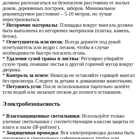
должны располагаться на безопасном расстоянии от жилых
домов, деревянных построек, заборов. Минимальное
рекомендуемое расстояние – 5-10 метров, но лучше
перестраховаться.
*
Негорючие материалы
: Площадка вокруг мангала должна
быть выполнена из негорючих материалов (плитка, камень,
бетон).
*
Огнетушитель или песок
: Всегда держите под рукой
огнетушитель или ведро с песком, чтобы в случае
необходимости быстро погасить огонь.
*
Удаление сухой травы и листвы
: Регулярно убирайте
сухую траву, опавшие листья и другой горючий мусор вокруг
дворика.
*
Контроль за огнем
: Никогда не оставляйте горящий мангал
без присмотра. Следите за детьми и домашними животными.
*
Потушить угли
: После использования тщательно залейте
угли водой или засыпьте песком до полного остывания.
Электробезопасность
*
Влагозащищенные светильники
: Используйте только
уличные светильники с соответствующим классом защиты от
влаги и пыли (IP-рейтинг).
*
Защищенная проводка
: Вся электропроводка должна быть
проложена в специальных гофрированных трубах или