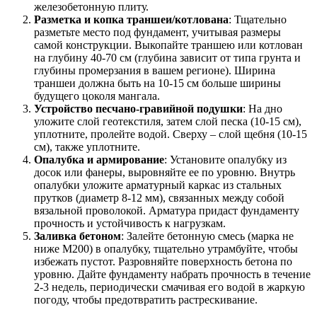
железобетонную плиту.
Разметка и копка траншеи/котлована
: Тщательно
разметьте место под фундамент, учитывая размеры
самой конструкции. Выкопайте траншею или котлован
на глубину 40-70 см (глубина зависит от типа грунта и
глубины промерзания в вашем регионе). Ширина
траншеи должна быть на 10-15 см больше ширины
будущего цоколя мангала.
Устройство песчано-гравийной подушки
: На дно
уложите слой геотекстиля, затем слой песка (10-15 см),
уплотните, пролейте водой. Сверху – слой щебня (10-15
см), также уплотните.
Опалубка и армирование
: Установите опалубку из
досок или фанеры, выровняйте ее по уровню. Внутрь
опалубки уложите арматурный каркас из стальных
прутков (диаметр 8-12 мм), связанных между собой
вязальной проволокой. Арматура придаст фундаменту
прочность и устойчивость к нагрузкам.
Заливка бетоном
: Залейте бетонную смесь (марка не
ниже М200) в опалубку, тщательно утрамбуйте, чтобы
избежать пустот. Разровняйте поверхность бетона по
уровню. Дайте фундаменту набрать прочность в течение
2-3 недель, периодически смачивая его водой в жаркую
погоду, чтобы предотвратить растрескивание.