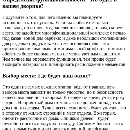
вашем дворике?
Подумайте о том, для чего именно вы планируете
использовать этот уголок. Если вы любите не только
шашлыки, но и плов, уху, запеченные овощи, то вам, скорее
всего, понадобится многофункциональный комплекс с печью
под казан, зоной для барбекю и даже небольшой столешницей
для разделки продуктов. Если же основная цель – это
приготовление шашлыка и минимальный комфорт, то можно
обойтись более скромным, но не менее уютным вариантом.
Чем точнее вы определите функционал, тем проще будет
выбирать материалы и планировать расположение элементов.
Выбор места: Где будет ваш оазис?
Это один из самых важных этапов, ведь от правильного
выбора места зависит не только удобство, но и безопасность
вашего шашлычного дворика. В первую очередь, учтите розу
ветров. Неприятный дым от мангала не должен попадать в
дом или к соседям. Лучше всего, если ветер будет уносить его
в сторону от жилых строений и мест отдыха. Во-вторых,
оцените расстояние от дома. Слишком далеко – будет
неудобно носить продукты и посуду. Слишком близко – есть
риск задымить дом и испортить внешний вид фасада.