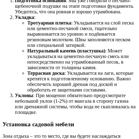
Подготовка основания
: Мы уже говорили о песчано-
щебеночной подушке на этапе подготовки фундамента.
Убедитесь, что она ровная и хорошо утрамбована.
Укладка
:
Тротуарная плитка
: Укладывается на слой песка
или цементно-песчаной смеси, тщательно
выравнивается по уровню и подбивается
резиновым молотком. Швы заполняются песком
или специальной затиркой.
Натуральный камень (пластушка)
: Может
укладываться на цементно-песчаную смесь или
непосредственно на утрамбованный песок, в
зависимости от толщины камня.
Террасная доска
: Укладывается на лаги, которые
крепятся к подготовленному основанию. Важно
обеспечить хороший дренаж под доской и
обработать ее защитными составами.
Уклоны
: При мощении обязательно предусмотрите
небольшой уклон (1-2%) от мангала в сторону газона
или дренажной системы, чтобы вода не скапливалась на
площадке.
Установка садовой мебели
Зона отдыха – это то место, где вы будете наслаждаться