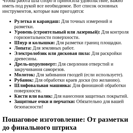
Чтобы работа шла споро и приносила удовольствие, важно
иметь под рукой все необходимое. Вот список основных
инструментов, которые вам пригодятся:
Рулетка и карандаш:
Для точных измерений и
разметки.
Уровень (строительный или лазерный):
Для контроля
горизонтальности поверхности.
Шнур и колышки:
Для разметки границ площадки.
Лопата:
Для земляных работ.
Электролобзик или дисковая пила:
Для раскройки
древесины.
Дрель-шуруповерт:
Для сверления отверстий и
закручивания саморезов.
Молоток:
Для забивания гвоздей (если используете).
Рубанок:
Для обработки краев доски (по желанию).
Шлифовальная машинка:
Для финишной обработки
поверхности.
Кисти или валик:
Для нанесения защитных покрытий.
Защитные очки и перчатки:
Обязательно для вашей
безопасности!
Пошаговое изготовление: От разметки
до финального штриха