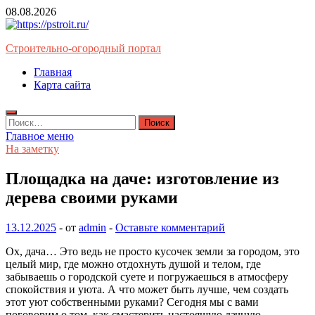
Перейти
08.08.2026
к
содержимому
Строительно-огородный портал
Главная
Карта сайта
Найти:
Главное меню
На заметку
Площадка на даче: изготовление из
дерева своими руками
13.12.2025
-
от
admin
-
Оставьте комментарий
Ох, дача… Это ведь не просто кусочек земли за городом, это
целый мир, где можно отдохнуть душой и телом, где
забываешь о городской суете и погружаешься в атмосферу
спокойствия и уюта. А что может быть лучше, чем создать
этот уют собственными руками? Сегодня мы с вами
поговорим о том, как смастерить настоящую дачную