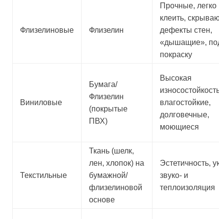
Прочные, легко
клеить, скрыва
Флизелиновые
Флизелин
дефекты стен,
«дышащие», по
покраску
Высокая
Бумага/
износостойкость
Флизелин
Виниловые
влагостойкие,
(покрытые
долговечные,
ПВХ)
моющиеся
Ткань (шелк,
лен, хлопок) на
Эстетичность, у
Текстильные
бумажной/
звуко- и
флизелиновой
теплоизоляция
основе