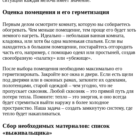
ситуации каждая мелочь имеет значение.
Оценка помещения и его герметизация
Первым делом осмотрите комнату, которую вы собираетесь
обогревать. Чем меньше помещение, тем проще его будет хоть
немного нагреть. Идеально – небольшая ванная комната,
кладовка, или хотя бы одна маленькая спальня. Если вы
находитесь в большом помещении, постарайтесь отгородить
часть его, например, с помощью одеял или простыней, создав
своеобразную «палатку» или «убежище».
После выбора помещения необходимо максимально его
герметизировать. Закройте все окна и двери. Если есть щели
под дверями или в оконных рамах, заткните их одеялами,
полотенцами, старой одеждой – чем угодно, что не
пропускает сквозняк. Любой сквозняк – это прямой путь для
потери тепла. Помните: тепло – это энергия, и оно всегда
будет стремиться выйти наружу в более холодное
пространство. Наша задача – создать замкнутую систему, где
тепло будет накапливаться.
Сбор необходимых материалов: список
«выживальщика»