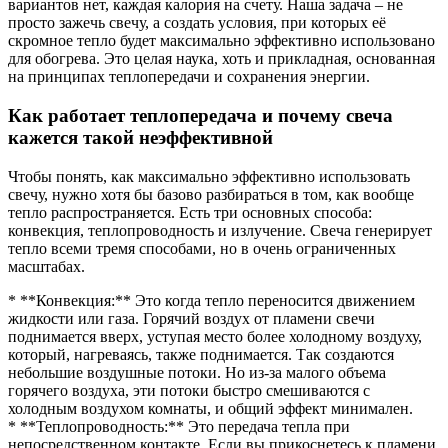
вариантов нет, каждая калория на счету. Наша задача – не
просто зажечь свечу, а создать условия, при которых её
скромное тепло будет максимально эффективно использовано
для обогрева. Это целая наука, хоть и прикладная, основанная
на принципах теплопередачи и сохранения энергии.
Как работает теплопередача и почему свеча
кажется такой неэффективной
Чтобы понять, как максимально эффективно использовать
свечу, нужно хотя бы базово разбираться в том, как вообще
тепло распространяется. Есть три основных способа:
конвекция, теплопроводность и излучение. Свеча генерирует
тепло всеми тремя способами, но в очень ограниченных
масштабах.
* **Конвекция:** Это когда тепло переносится движением
жидкости или газа. Горячий воздух от пламени свечи
поднимается вверх, уступая место более холодному воздуху,
который, нагреваясь, также поднимается. Так создаются
небольшие воздушные потоки. Но из-за малого объема
горячего воздуха, эти потоки быстро смешиваются с
холодным воздухом комнаты, и общий эффект минимален.
* **Теплопроводность:** Это передача тепла при
непосредственном контакте. Если вы прикоснетесь к пламени