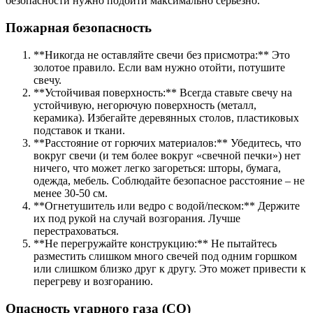
безопасности нужно подойти максимально серьезно.
Пожарная безопасность
**Никогда не оставляйте свечи без присмотра:** Это
золотое правило. Если вам нужно отойти, потушите
свечу.
**Устойчивая поверхность:** Всегда ставьте свечу на
устойчивую, негорючую поверхность (металл,
керамика). Избегайте деревянных столов, пластиковых
подставок и ткани.
**Расстояние от горючих материалов:** Убедитесь, что
вокруг свечи (и тем более вокруг «свечной печки») нет
ничего, что может легко загореться: шторы, бумага,
одежда, мебель. Соблюдайте безопасное расстояние – не
менее 30-50 см.
**Огнетушитель или ведро с водой/песком:** Держите
их под рукой на случай возгорания. Лучше
перестраховаться.
**Не перегружайте конструкцию:** Не пытайтесь
разместить слишком много свечей под одним горшком
или слишком близко друг к другу. Это может привести к
перегреву и возгоранию.
Опасность угарного газа (CO)