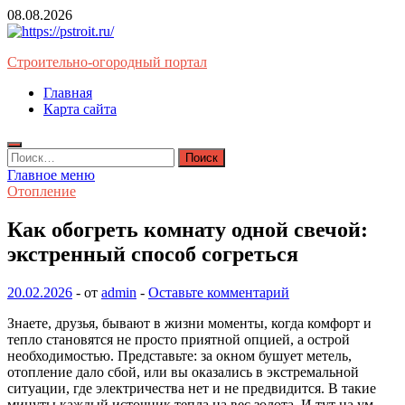
Перейти
08.08.2026
к
содержимому
Строительно-огородный портал
Главная
Карта сайта
Найти:
Главное меню
Отопление
Как обогреть комнату одной свечой:
экстренный способ согреться
20.02.2026
-
от
admin
-
Оставьте комментарий
Знаете, друзья, бывают в жизни моменты, когда комфорт и
тепло становятся не просто приятной опцией, а острой
необходимостью. Представьте: за окном бушует метель,
отопление дало сбой, или вы оказались в экстремальной
ситуации, где электричества нет и не предвидится. В такие
минуты каждый источник тепла на вес золота. И тут на ум