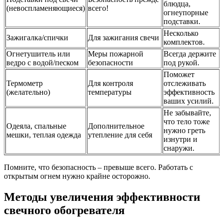
блюдца,
(невоспламеняющиеся)
всего!
огнеупорные
подставки.
Несколько
Зажигалка/спички
Для зажигания свечи
комплектов.
Огнетушитель или
Меры пожарной
Всегда держите
ведро с водой/песком
безопасности
под рукой.
Поможет
Термометр
Для контроля
отслеживать
(желательно)
температуры
эффективность
ваших усилий.
Не забывайте,
что тело тоже
Одеяла, спальные
Дополнительное
нужно греть
мешки, теплая одежда
утепление для себя
изнутри и
снаружи.
Помните, что безопасность – превыше всего. Работать с
открытым огнем нужно крайне осторожно.
Методы увеличения эффективности
свечного обогревателя