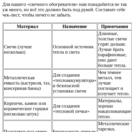
Для нашего «свечного обогревателя» нам понадобится не так
уж много, но всё это должно быть под рукой. Составьте себе
чек-лист, чтобы ничего не забыть.
Материал
Назначение
Примечания
Длинные,
толстые свечи
горят дольше.
Свечи (лучше
Основной источник
Лучше брать
несколько)
тепла и света
парафиновые,
они дают
больше тепла.
Чем темнее
Для создания
Металлическая
металл, тем
«теплоаккумулятора»
емкость (кастрюля, таз,
лучше
и безопасной
консервная банка)
поглощает и
установки свечи
излучает тепло.
Материалы,
Кирпичи, камни или
Для создания
хорошо
керамические горшки
«тепловой печки»
накапливающие
(несколько штук)
тепло.
Металлические
тарелки,
Подставки под свечи
Безопасность прежде