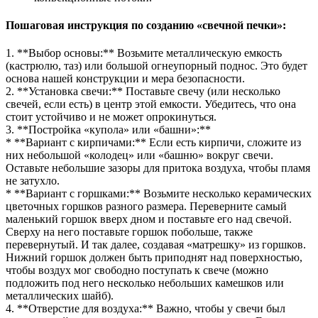
Пошаговая инструкция по созданию «свечной печки»:
1. **Выбор основы:** Возьмите металлическую емкость
(кастрюлю, таз) или большой огнеупорный поднос. Это будет
основа нашей конструкции и мера безопасности.
2. **Установка свечи:** Поставьте свечу (или несколько
свечей, если есть) в центр этой емкости. Убедитесь, что она
стоит устойчиво и не может опрокинуться.
3. **Постройка «купола» или «башни»:**
* **Вариант с кирпичами:** Если есть кирпичи, сложите из
них небольшой «колодец» или «башню» вокруг свечи.
Оставьте небольшие зазоры для притока воздуха, чтобы пламя
не затухло.
* **Вариант с горшками:** Возьмите несколько керамических
цветочных горшков разного размера. Переверните самый
маленький горшок вверх дном и поставьте его над свечой.
Сверху на него поставьте горшок побольше, также
перевернутый. И так далее, создавая «матрешку» из горшков.
Нижний горшок должен быть приподнят над поверхностью,
чтобы воздух мог свободно поступать к свече (можно
подложить под него несколько небольших камешков или
металлических шайб).
4. **Отверстие для воздуха:** Важно, чтобы у свечи был