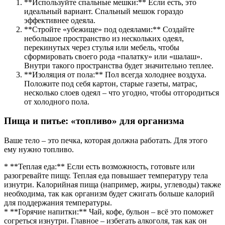
**Используйте спальные мешки:** Если есть, это
идеальный вариант. Спальный мешок гораздо
эффективнее одеяла.
**Стройте «убежище» под одеялами:** Создайте
небольшое пространство из нескольких одеял,
перекинутых через стулья или мебель, чтобы
сформировать своего рода «палатку» или «шалаш».
Внутри такого пространства будет значительно теплее.
**Изоляция от пола:** Пол всегда холоднее воздуха.
Положите под себя картон, старые газеты, матрас,
несколько слоев одеял – что угодно, чтобы отгородиться
от холодного пола.
Пища и питье: «топливо» для организма
Ваше тело – это печка, которая должна работать. Для этого
ему нужно топливо.
* **Теплая еда:** Если есть возможность, готовьте или
разогревайте пищу. Теплая еда повышает температуру тела
изнутри. Калорийная пища (например, жиры, углеводы) также
необходима, так как организм будет сжигать больше калорий
для поддержания температуры.
* **Горячие напитки:** Чай, кофе, бульон – всё это поможет
согреться изнутри. Главное – избегать алкоголя, так как он