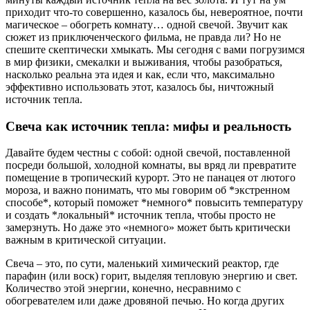
приходит что-то совершенно, казалось бы, невероятное, почти
магическое – обогреть комнату… одной свечой. Звучит как
сюжет из приключенческого фильма, не правда ли? Но не
спешите скептически хмыкать. Мы сегодня с вами погрузимся
в мир физики, смекалки и выживания, чтобы разобраться,
насколько реальна эта идея и как, если что, максимально
эффективно использовать этот, казалось бы, ничтожный
источник тепла.
Свеча как источник тепла: мифы и реальность
Давайте будем честны с собой: одной свечой, поставленной
посреди большой, холодной комнаты, вы вряд ли превратите
помещение в тропический курорт. Это не панацея от лютого
мороза, и важно понимать, что мы говорим об *экстренном
способе*, который поможет *немного* повысить температуру
и создать *локальный* источник тепла, чтобы просто не
замерзнуть. Но даже это «немного» может быть критически
важным в критической ситуации.
Свеча – это, по сути, маленький химический реактор, где
парафин (или воск) горит, выделяя тепловую энергию и свет.
Количество этой энергии, конечно, несравнимо с
обогревателем или даже дровяной печью. Но когда других