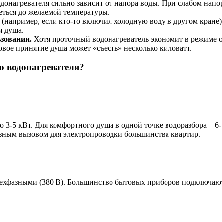
онагревателя сильно зависит от напора воды. При слабом напор
еться до желаемой температуры.
например, если кто-то включил холодную воду в другом кране)
я душа.
ьзовании.
Хотя проточный водонагреватель экономит в режиме 
овое принятие душа может «съесть» несколько киловатт.
о водонагревателя?
 3-5 кВт. Для комфортного душа в одной точке водоразбора – 6
рьезным вызовом для электропроводки большинства квартир.
ехфазными (380 В). Большинство бытовых приборов подключают