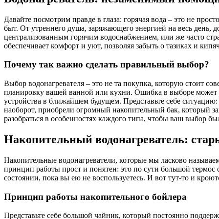
Давайте посмотрим правде в глаза: горячая вода – это не прост
быт. От утреннего душа, заряжающего энергией на весь день, д
централизованным горячим водоснабжением, или же часто страд
обеспечивает комфорт и уют, позволяя забыть о тазиках и кипя
Почему так важно сделать правильный выбор?
Выбор водонагревателя – это не та покупка, которую стоит со
планировку вашей ванной или кухни. Ошибка в выборе может п
устройства в ближайшем будущем. Представьте себе ситуацию: 
наоборот, приобрели огромный накопительный бак, который за
разобраться в особенностях каждого типа, чтобы ваш выбор б
Накопительный водонагреватель: стар
Накопительные водонагреватели, которые мы ласково называем
принцип работы прост и понятен: это по сути большой термос 
состоянии, пока вы ею не воспользуетесь. И вот тут-то и кро
Принцип работы накопительного бойлера
Представьте себе большой чайник, который постоянно поддержи