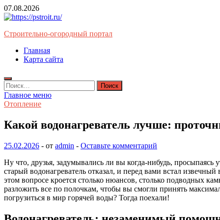
Перейти
07.08.2026
к
содержимому
Строительно-огородный портал
Главная
Карта сайта
Найти:
Главное меню
Отопление
Какой водонагреватель лучше: проточ
25.02.2026
-
от
admin
-
Оставьте комментарий
Ну что, друзья, задумывались ли вы когда-нибудь, просыпаясь у
старый водонагреватель отказал, и перед вами встал извечный 
этом вопросе кроется столько нюансов, столько подводных камн
разложить все по полочкам, чтобы вы смогли принять максима
погрузиться в мир горячей воды? Тогда поехали!
Водонагреватель: незаменимый помощн