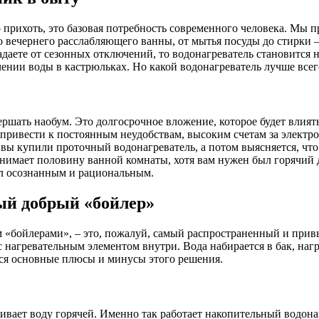
о прихоть, это базовая потребность современного человека. Мы пр
о вечернего расслабляющего ванны, от мытья посуды до стирки – 
аете от сезонных отключений, то водонагреватель становится н
чении воды в кастрюльках. Но какой водонагреватель лучше всег
вершать наобум. Это долгосрочное вложение, которое будет влия
ривести к постоянным неудобствам, высоким счетам за электроэ
вы купили проточный водонагреватель, а потом выясняется, что
нимает половину ванной комнаты, хотя вам нужен был горячий д
ыл осознанным и рациональным.
ый добрый «бойлер»
 «бойлерами», – это, пожалуй, самый распространенный и прив
с нагревательным элементом внутри. Вода набирается в бак, наг
ются основные плюсы и минусы этого решения.
вает воду горячей. Именно так работает накопительный водонаг