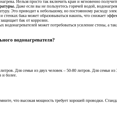
агрева. Нельзя просто так включить кран и мгновенно получить 
ературы.
Даже если вы не пользуетесь горячей водой, водонагре
туру. Это приводит к небольшому, но постоянному расходу элек
 стенках бака может образовываться накипь, что снижает эффе
защищает бак от коррозии.
 водонагревателей может потребоваться усиление стены, а такж
ьного водонагревателя?
итров. Для семьи из двух человек – 50-80 литров. Для семьи из 
 и более.
омните, что высокая мощность требует хорошей проводки. Станда