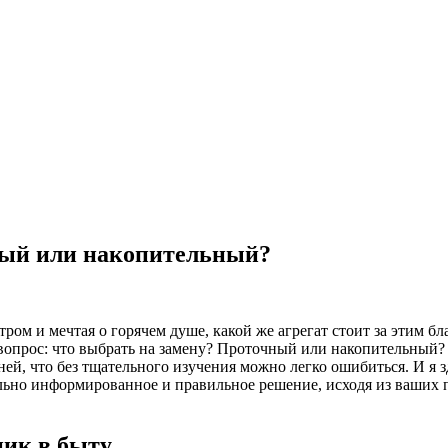
ный или накопительный?
тром и мечтая о горячем душе, какой же агрегат стоит за этим б
вопрос: что выбрать на замену? Проточный или накопительный? Н
ей, что без тщательного изучения можно легко ошибиться. И я з
льно информированное и правильное решение, исходя из ваших п
ик в быту