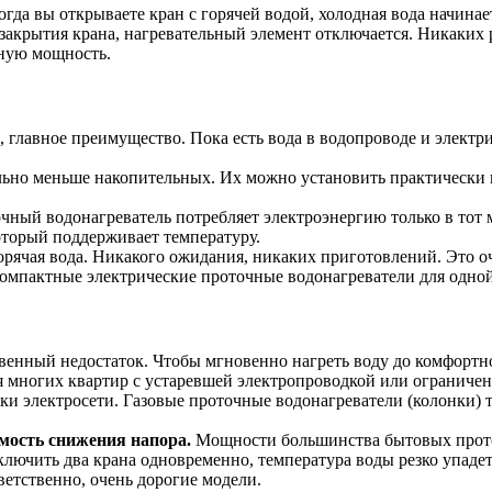
гда вы открываете кран с горячей водой, холодная вода начинае
акрытия крана, нагревательный элемент отключается. Никаких ре
лную мощность.
 главное преимущество. Пока есть вода в водопроводе и электрич
но меньше накопительных. Их можно установить практически где
ный водонагреватель потребляет электроэнергию только в тот м
который поддерживает температуру.
орячая вода. Никакого ожидания, никаких приготовлений. Это о
мпактные электрические проточные водонагреватели для одной 
венный недостаток. Чтобы мгновенно нагреть воду до комфортн
о для многих квартир с устаревшей электропроводкой или огран
лки электросети. Газовые проточные водонагреватели (колонки)
мость снижения напора.
Мощности большинства бытовых проточ
ключить два крана одновременно, температура воды резко упадет
ветственно, очень дорогие модели.