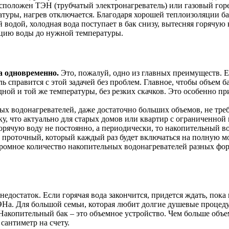
расположен ТЭН (трубчатый электронагреватель) или газовый гор
атуры, нагрев отключается. Благодаря хорошей теплоизоляции бак
й водой, холодная вода поступает в бак снизу, вытесняя горячую
рцию воды до нужной температуры.
а одновременно.
Это, пожалуй, одно из главных преимуществ. Ес
ь справится с этой задачей без проблем. Главное, чтобы объем 
дной и той же температуры, без резких скачков. Это особенно п
 водонагревателей, даже достаточно больших объемов, не требу
у, что актуально для старых домов или квартир с ограниченной
орячую воду не постоянно, а периодически, то накопительный во
 проточный, который каждый раз будет включаться на полную м
ромное количество накопительных водонагревателей разных фор
достаток. Если горячая вода закончится, придется ждать, пока н
ЭНа. Для большой семьи, которая любит долгие душевые процеду
акопительный бак – это объемное устройство. Чем больше объем
сантиметр на счету.