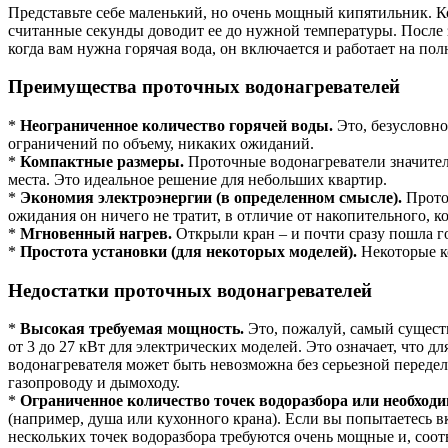
Представьте себе маленький, но очень мощный кипятильник. Ко
считанные секунды доводит ее до нужной температуры. После з
когда вам нужна горячая вода, он включается и работает на по
Преимущества проточных водонагревателей
*
Неограниченное количество горячей воды.
Это, безусловно,
ограничений по объему, никаких ожиданий.
*
Компактные размеры.
Проточные водонагреватели значитель
места. Это идеальное решение для небольших квартир.
*
Экономия электроэнергии (в определенном смысле).
Проточ
ожидания он ничего не тратит, в отличие от накопительного, 
*
Мгновенный нагрев.
Открыли кран – и почти сразу пошла г
*
Простота установки (для некоторых моделей).
Некоторые ко
Недостатки проточных водонагревателей
*
Высокая требуемая мощность.
Это, пожалуй, самый сущест
от 3 до 27 кВт для электрических моделей. Это означает, чт
водонагревателя может быть невозможна без серьезной переде
газопроводу и дымоходу.
*
Ограниченное количество точек водоразбора или необходи
(например, душа или кухонного крана). Если вы попытаетесь в
нескольких точек водоразбора требуются очень мощные и, соот