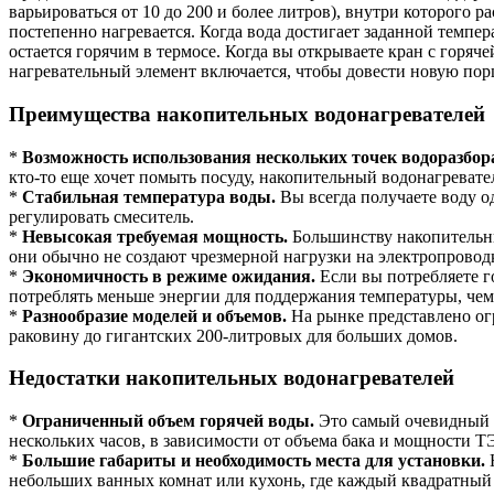
варьироваться от 10 до 200 и более литров), внутри которого 
постепенно нагревается. Когда вода достигает заданной темпер
остается горячим в термосе. Когда вы открываете кран с горяче
нагревательный элемент включается, чтобы довести новую по
Преимущества накопительных водонагревателей
*
Возможность использования нескольких точек водоразбор
кто-то еще хочет помыть посуду, накопительный водонагревател
*
Стабильная температура воды.
Вы всегда получаете воду о
регулировать смеситель.
*
Невысокая требуемая мощность.
Большинству накопительных
они обычно не создают чрезмерной нагрузки на электропроводк
*
Экономичность в режиме ожидания.
Если вы потребляете г
потреблять меньше энергии для поддержания температуры, чем
*
Разнообразие моделей и объемов.
На рынке представлено ог
раковину до гигантских 200-литровых для больших домов.
Недостатки накопительных водонагревателей
*
Ограниченный объем горячей воды.
Это самый очевидный не
нескольких часов, в зависимости от объема бака и мощности Т
*
Большие габариты и необходимость места для установки.
Н
небольших ванных комнат или кухонь, где каждый квадратный 