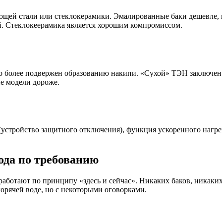
ющей стали или стеклокерамики. Эмалированные баки дешевле, 
й. Стеклокеерамика является хорошим компромиссом.
о более подвержен образованию накипи. «Сухой» ТЭН заключен в
ие модели дороже.
 (устройство защитного отключения), функция ускоренного нагре
ода по требованию
работают по принципу «здесь и сейчас». Никаких баков, никаких
горячей воде, но с некоторыми оговорками.