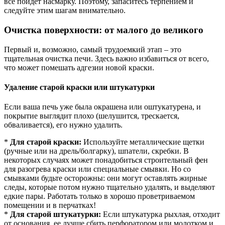
все пойдет насмарку. Поэтому, запаситесь терпением и
следуйте этим шагам внимательно.
Очистка поверхности: от малого до великого
Первый и, возможно, самый трудоемкий этап – это
тщательная очистка печи. Здесь важно избавиться от всего,
что может помешать адгезии новой краски.
Удаление старой краски или штукатурки
Если ваша печь уже была окрашена или оштукатурена, и
покрытие выглядит плохо (шелушится, трескается,
обваливается), его нужно удалить.
*
Для старой краски:
Используйте металлические щетки
(ручные или на дрель/болгарку), шпатели, скребки. В
некоторых случаях может понадобиться строительный фен
для разогрева краски или специальные смывки. Но со
смывками будьте осторожны: они могут оставлять жирные
следы, которые потом нужно тщательно удалять, и выделяют
едкие пары. Работать только в хорошо проветриваемом
помещении и в перчатках!
*
Для старой штукатурки:
Если штукатурка рыхлая, отходит
от основания, ее лучше сбить перфоратором или молотком и