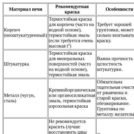
Рекомендуемая
Материал печи
Особенности
краска
Термостойкая краска
для кирпича (часто на
Требует хорошей
Кирпич
водной основе),
грунтовки, может
(неоштукатуренный)
термостойкая эмаль
сильно впитыват
(если требуется очень
краску.
высокая t°)
Термостойкая краска
для минеральных
Важна прочность
Штукатурка
поверхностей (часто
целостность
на водной основе),
штукатурки.
термостойкая эмаль
Обязательна
тщательная очист
Кремнийорганическая
от ржавчины и
Металл (чугун,
или органосиликатная
старой краски,
сталь)
эмаль, термостойкая
обезжиривание.
аэрозольная краска
Грунтовка по
металлу желатель
Не рекомендуется
красить (лучше
восстановить швы