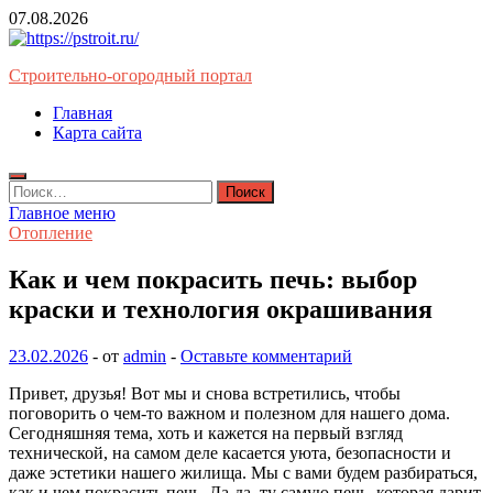
Перейти
07.08.2026
к
содержимому
Строительно-огородный портал
Главная
Карта сайта
Найти:
Главное меню
Отопление
Как и чем покрасить печь: выбор
краски и технология окрашивания
23.02.2026
-
от
admin
-
Оставьте комментарий
Привет, друзья! Вот мы и снова встретились, чтобы
поговорить о чем-то важном и полезном для нашего дома.
Сегодняшняя тема, хоть и кажется на первый взгляд
технической, на самом деле касается уюта, безопасности и
даже эстетики нашего жилища. Мы с вами будем разбираться,
как и чем покрасить печь. Да-да, ту самую печь, которая дарит