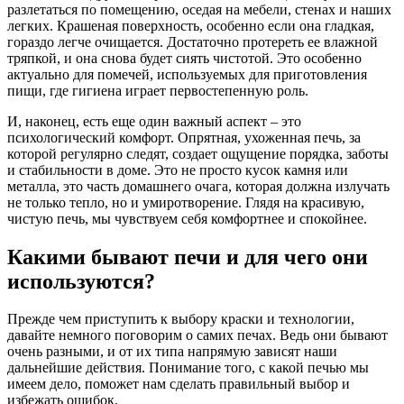
разлетаться по помещению, оседая на мебели, стенах и наших
легких. Крашеная поверхность, особенно если она гладкая,
гораздо легче очищается. Достаточно протереть ее влажной
тряпкой, и она снова будет сиять чистотой. Это особенно
актуально для помечей, используемых для приготовления
пищи, где гигиена играет первостепенную роль.
И, наконец, есть еще один важный аспект – это
психологический комфорт. Опрятная, ухоженная печь, за
которой регулярно следят, создает ощущение порядка, заботы
и стабильности в доме. Это не просто кусок камня или
металла, это часть домашнего очага, которая должна излучать
не только тепло, но и умиротворение. Глядя на красивую,
чистую печь, мы чувствуем себя комфортнее и спокойнее.
Какими бывают печи и для чего они
используются?
Прежде чем приступить к выбору краски и технологии,
давайте немного поговорим о самих печах. Ведь они бывают
очень разными, и от их типа напрямую зависят наши
дальнейшие действия. Понимание того, с какой печью мы
имеем дело, поможет нам сделать правильный выбор и
избежать ошибок.