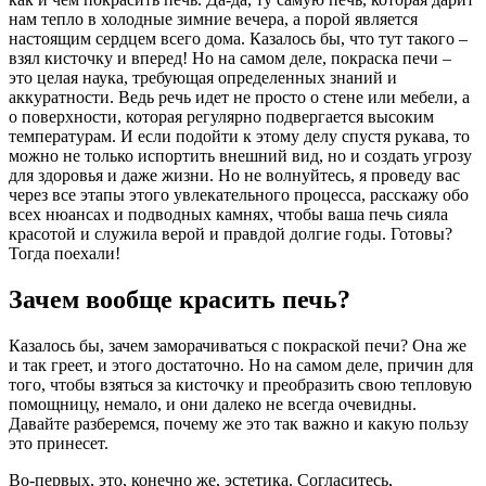
нам тепло в холодные зимние вечера, а порой является
настоящим сердцем всего дома. Казалось бы, что тут такого –
взял кисточку и вперед! Но на самом деле, покраска печи –
это целая наука, требующая определенных знаний и
аккуратности. Ведь речь идет не просто о стене или мебели, а
о поверхности, которая регулярно подвергается высоким
температурам. И если подойти к этому делу спустя рукава, то
можно не только испортить внешний вид, но и создать угрозу
для здоровья и даже жизни. Но не волнуйтесь, я проведу вас
через все этапы этого увлекательного процесса, расскажу обо
всех нюансах и подводных камнях, чтобы ваша печь сияла
красотой и служила верой и правдой долгие годы. Готовы?
Тогда поехали!
Зачем вообще красить печь?
Казалось бы, зачем заморачиваться с покраской печи? Она же
и так греет, и этого достаточно. Но на самом деле, причин для
того, чтобы взяться за кисточку и преобразить свою тепловую
помощницу, немало, и они далеко не всегда очевидны.
Давайте разберемся, почему же это так важно и какую пользу
это принесет.
Во-первых, это, конечно же, эстетика. Согласитесь,