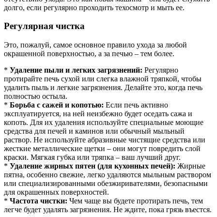
долго, если регулярно проходить техосмотр и мыть ее.
Регулярная чистка
Это, пожалуй, самое основное правило ухода за любой
окрашенной поверхностью, а за печью – тем более.
*
Удаление пыли и легких загрязнений:
Регулярно
протирайте печь сухой или слегка влажной тряпкой, чтобы
удалить пыль и легкие загрязнения. Делайте это, когда печь
полностью остыла.
*
Борьба с сажей и копотью:
Если печь активно
эксплуатируется, на ней неизбежно будет оседать сажа и
копоть. Для их удаления используйте специальные моющие
средства для печей и каминов или обычный мыльный
раствор. Не используйте абразивные чистящие средства или
жесткие металлические щетки – они могут повредить слой
краски. Мягкая губка или тряпка – ваш лучший друг.
*
Удаление жирных пятен (для кухонных печей):
Жирные
пятна, особенно свежие, легко удаляются мыльным раствором
или специализированными обезжиривателями, безопасными
для окрашенных поверхностей.
*
Частота чистки:
Чем чаще вы будете протирать печь, тем
легче будет удалять загрязнения. Не ждите, пока грязь въестся.