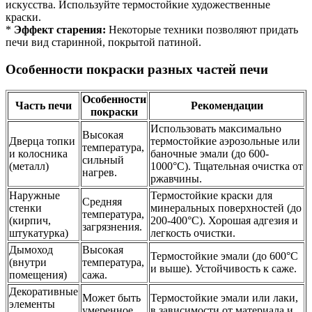
искусства. Используйте термостойкие художественные
краски.
*
Эффект старения:
Некоторые техники позволяют придать
печи вид старинной, покрытой патиной.
Особенности покраски разных частей печи
Особенности
Часть печи
Рекомендации
покраски
Использовать максимально
Высокая
Дверца топки
термостойкие аэрозольные или
температура,
и колосника
баночные эмали (до 600-
сильный
(металл)
1000°C). Тщательная очистка от
нагрев.
ржавчины.
Наружные
Термостойкие краски для
Средняя
стенки
минеральных поверхностей (до
температура,
(кирпич,
200-400°C). Хорошая адгезия и
загрязнения.
штукатурка)
легкость очистки.
Дымоход
Высокая
Термостойкие эмали (до 600°C
(внутри
температура,
и выше). Устойчивость к саже.
помещения)
сажа.
Декоративные
Может быть
Термостойкие эмали или лаки,
элементы
умеренное
в зависимости от материала и