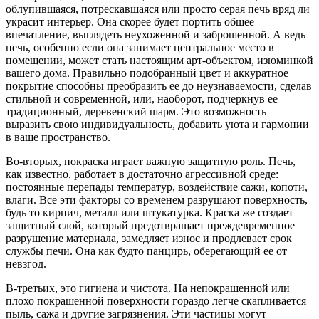
облупившаяся, потрескавшаяся или просто серая печь вряд ли
украсит интерьер. Она скорее будет портить общее
впечатление, выглядеть неухоженной и заброшенной. А ведь
печь, особенно если она занимает центральное место в
помещении, может стать настоящим арт-объектом, изюминкой
вашего дома. Правильно подобранный цвет и аккуратное
покрытие способны преобразить ее до неузнаваемости, сделав
стильной и современной, или, наоборот, подчеркнув ее
традиционный, деревенский шарм. Это возможность
выразить свою индивидуальность, добавить уюта и гармонии
в ваше пространство.
Во-вторых, покраска играет важную защитную роль. Печь,
как известно, работает в достаточно агрессивной среде:
постоянные перепады температур, воздействие сажи, копоти,
влаги. Все эти факторы со временем разрушают поверхность,
будь то кирпич, металл или штукатурка. Краска же создает
защитный слой, который предотвращает преждевременное
разрушение материала, замедляет износ и продлевает срок
службы печи. Она как будто панцирь, оберегающий ее от
невзгод.
В-третьих, это гигиена и чистота. На непокрашенной или
плохо покрашенной поверхности гораздо легче скапливается
пыль, сажа и другие загрязнения. Эти частицы могут