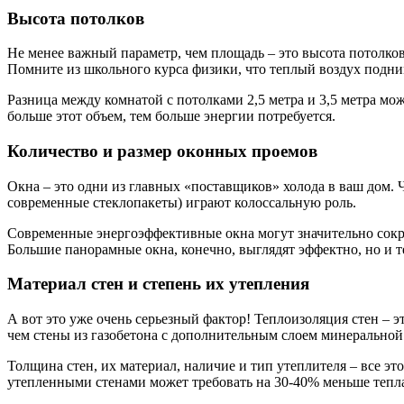
Высота потолков
Не менее важный параметр, чем площадь – это высота потолков
Помните из школьного курса физики, что теплый воздух поднима
Разница между комнатой с потолками 2,5 метра и 3,5 метра мож
больше этот объем, тем больше энергии потребуется.
Количество и размер оконных проемов
Окна – это одни из главных «поставщиков» холода в ваш дом. Ч
современные стеклопакеты) играют колоссальную роль.
Современные энергоэффективные окна могут значительно сокра
Большие панорамные окна, конечно, выглядят эффектно, но и т
Материал стен и степень их утепления
А вот это уже очень серьезный фактор! Теплоизоляция стен – э
чем стены из газобетона с дополнительным слоем минеральной
Толщина стен, их материал, наличие и тип утеплителя – все э
утепленными стенами может требовать на 30-40% меньше тепла