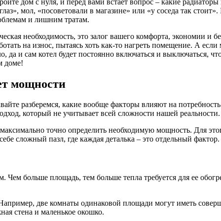
троите дом с нуля, и перед вами встает вопрос – какие радиато
лаз», мол, «посоветовали в магазине» или «у соседа так стоит».
облемам и лишним тратам.
еская необходимость, это залог вашего комфорта, экономии и бе
аботать на износ, пытаясь хоть как-то нагреть помещение. А есл
о, да и сам котел будет постоянно включаться и выключаться, чт
м доме!
ет мощности
айте разберемся, какие вообще факторы влияют на потребность
дход, который не учитывает всей сложности нашей реальности.
 максимально точно определить необходимую мощность. Для это
ебе сложный пазл, где каждая деталька – это отдельный фактор.
м. Чем больше площадь, тем больше тепла требуется для ее обогр
Например, две комнаты одинаковой площади могут иметь соверше
ная стена и маленькое окошко.