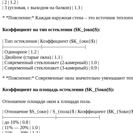
| 2 | 1.2 |
| 3 (угловая, с выходом на балкон) | 1.3 |
* *Пояснение:* Каждая наружная стена – это источник теплопо
Коэффициент на тип остекления ($К_{окн}$):
| Тип остекления | Коэффициент ($К_{окн}$) |
|————————|—————————|
| Одинарное | 1.2 |
| Двойное (старые окна) | 1.1 |
| Современный стеклопакет (2-камерный) | 1.0 |
| Современный стеклопакет (3-камерный) | 0.9 |
* *Пояснение:* Современные окна значительно уменьшают тепл
Коэффициент на площадь остекления ($К_{Sокн}$):
Отношение площади окон к площади пола.
| Отношение $S_{окн} / S_{пола}$ | Коэффициент ($К_{Sокн}$)
|———————————|—————————|
| до 10% | 0.8 |
| 11% — 20% | 1.0 |
| 21% — 30% | 1.2 |