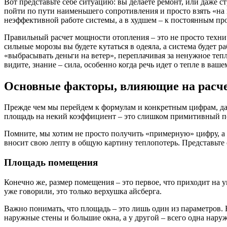
Вот представьте себе ситуацию: вы делаете ремонт, или даже с
пойти по пути наименьшего сопротивления и просто взять «на г
неэффективной работе системы, а в худшем – к постоянным пр
Правильный расчет мощности отопления – это не просто технич
сильные морозы вы будете кутаться в одеяла, а система будет р
«выбрасывать деньги на ветер», переплачивая за ненужное тепл
видите, знание – сила, особенно когда речь идет о тепле в ваше
Основные факторы, влияющие на расч
Прежде чем мы перейдем к формулам и конкретным цифрам, дав
площадь на некий коэффициент – это слишком примитивный по
Помните, мы хотим не просто получить «примерную» цифру, а
вносит свою лепту в общую картину теплопотерь. Представьте с
Площадь помещения
Конечно же, размер помещения – это первое, что приходит на у
уже говорили, это только верхушка айсберга.
Важно понимать, что площадь – это лишь один из параметров. 
наружные стены и большие окна, а у другой – всего одна наруж