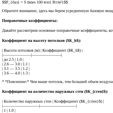
$$P_{баз} = S times 100 text{ Вт/м²}$$
Обратите внимание, здесь мы берем усредненную базовую мощно
Поправочные коэффициенты:
Давайте рассмотрим основные поправочные коэффициенты, кот
Коэффициент на высоту потолков ($К_h$):
| Высота потолков (м) | Коэффициент ($К_h$) |
|———————|———————-|
| до 2.5 | 1.0 |
| 2.6 — 3.0 | 1.1 |
| 3.1 — 3.5 | 1.2 |
| 3.6 — 4.0 | 1.3 |
* *Пояснение:* Чем выше потолок, тем больший объем воздуха
Коэффициент на количество наружных стен ($К_{стен}$):
| Количество наружных стен | Коэффициент ($К_{стен}$) |
|—————————|—————————|
| 1 | 1.0 |