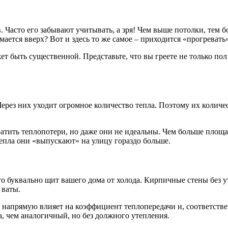
. Часто его забывают учитывать, а зря! Чем выше потолки, тем 
ется вверх? Вот и здесь то же самое – приходится «прогревать»
ет быть существенной. Представьте, что вы греете не только по
ерез них уходит огромное количество тепла. Поэтому их количест
тить теплопотери, но даже они не идеальны. Чем больше площад
епла они «выпускают» на улицу гораздо больше.
то буквально щит вашего дома от холода. Кирпичные стены без у
 ваты.
то напрямую влияет на коэффициент теплопередачи и, соответст
, чем аналогичный, но без должного утепления.