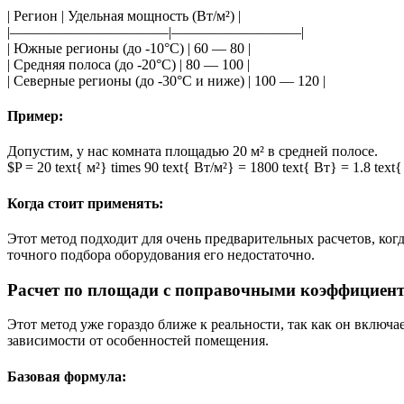
| Регион | Удельная мощность (Вт/м²) |
|———————————|—————————|
| Южные регионы (до -10°C) | 60 — 80 |
| Средняя полоса (до -20°C) | 80 — 100 |
| Северные регионы (до -30°C и ниже) | 100 — 120 |
Пример:
Допустим, у нас комната площадью 20 м² в средней полосе.
$P = 20 text{ м²} times 90 text{ Вт/м²} = 1800 text{ Вт} = 1.8 text
Когда стоит применять:
Этот метод подходит для очень предварительных расчетов, ког
точного подбора оборудования его недостаточно.
Расчет по площади с поправочными коэффициент
Этот метод уже гораздо ближе к реальности, так как он включ
зависимости от особенностей помещения.
Базовая формула: