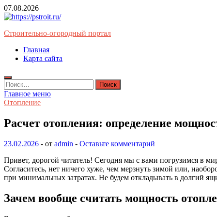
Перейти
07.08.2026
к
содержимому
Строительно-огородный портал
Главная
Карта сайта
Найти:
Главное меню
Отопление
Расчет отопления: определение мощно
23.02.2026
-
от
admin
-
Оставьте комментарий
Привет, дорогой читатель! Сегодня мы с вами погрузимся в мир
Согласитесь, нет ничего хуже, чем мерзнуть зимой или, наобо
при минимальных затратах. Не будем откладывать в долгий ящ
Зачем вообще считать мощность отопл