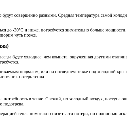
ю будут совершенно разными. Средняя температура самой холодн
ься до -30°C и ниже, потребуется значительно больше мощности,
оворим чуть позже.
няя)
, всегда будет холоднее, чем комната, окруженная другими ота
требуется.
ливаемым подвалом, или на последнем этаже под холодной крыше
источник потерь тепла.
на потребность в тепле. Свежий, но холодный воздух, поступаю
о подогрева.
рацией тепла помогают снизить эти потери, но полностью иск