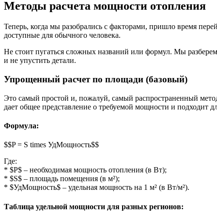
Методы расчета мощности отопления
Теперь, когда мы разобрались с факторами, пришло время пере
доступные для обычного человека.
Не стоит пугаться сложных названий или формул. Мы разберем
и не упустить детали.
Упрощенный расчет по площади (базовый)
Это самый простой и, пожалуй, самый распространенный метод
дает общее представление о требуемой мощности и подходит д
Формула:
$$P = S times УдМощность$$
Где:
* $P$ – необходимая мощность отопления (в Вт);
* $S$ – площадь помещения (в м²);
* $УдМощность$ – удельная мощность на 1 м² (в Вт/м²).
Таблица удельной мощности для разных регионов: