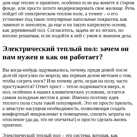
дом еще теплее и приятнее, особенно если вы живете в старом
фонде, или просто хотите модернизировать свое жилище. Речь
пойдет об электрическом теплом поле, а точнее – о его
установке под такие популярные напольные покрытия, как
ламинат и линолеум, да еще и на такую капризную основу,
как деревянный пол. Согласитесь, задача не из легких, но
вполне решаемая, если подойти к ней с умом и знанием дела.
Электрический теплый пол: зачем он
нам нужен и как он работает?
Вы когда-нибудь задумывались, почему, придя домой после
долгой прогулки по морозу, мы первым делом мечтаем о том,
чтобы согреть ноги? Или почему дети, играя на полу, часто
простужаются? Ответ прост – тепло поднимается вверх, и
пол, особенно в наших климатических условиях, остается
самым холодным местом в доме. Именно поэтому идея
теплого пола стала такой популярной. Это не просто прихоть,
а зачастую насущная необходимость, позволяющая создать
комфортный микроклимат в помещении, снизить затраты на
отопление (да-да, это не опечатка!) и просто сделать жизнь
приятнее.
Электрический теплый пол – это система, которая, как