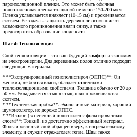
пароизоляционной пленки. Это может быть обычная
полиэтиленовая пленка толщиной не менее 150-200 мкм.
Пленка укладывается внахлест (10-15 см) и проклеивается
скотчем. Ее задача – защитить деревянное основание от
возможного проникновения влаги снизу, а также
предотвратить образование конденсата.
Шаг 4: Теплоизоляция
Слой теплоизоляции – это ваш будущий комфорт и экономия
на электроэнергии. Для деревянных полов отлично подходят
следующие материалы:
* **Экструдированный пенополистирол (ЭППС)**: Он
жесткий, не боится влаги, обладает отличными
теплоизоляционными свойствами. Толщина обычно от 20 до
50 мм. Укладывается стык в стык, швы проклеиваются
скотчем.
* **Техническая пробка**: Экологичный материал, хороший
шумоизолятор, но дороже ЭППС.
* **Изолон (вспененный полиэтилен с фольгированным
слоем)**: Тонкий, но достаточно эффективный материал.
Фольгированный слой обращен вверх, к нагревательному
элементу, и служит отражателем тепла. Швы также