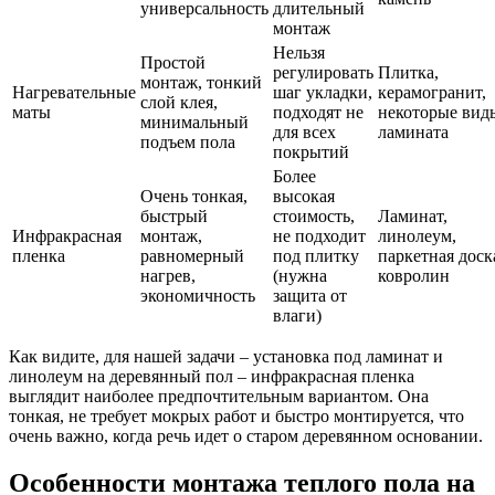
универсальность
длительный
монтаж
Нельзя
Простой
регулировать
Плитка,
монтаж, тонкий
Нагревательные
шаг укладки,
керамогранит,
слой клея,
маты
подходят не
некоторые вид
минимальный
для всех
ламината
подъем пола
покрытий
Более
Очень тонкая,
высокая
быстрый
стоимость,
Ламинат,
Инфракрасная
монтаж,
не подходит
линолеум,
пленка
равномерный
под плитку
паркетная доск
нагрев,
(нужна
ковролин
экономичность
защита от
влаги)
Как видите, для нашей задачи – установка под ламинат и
линолеум на деревянный пол – инфракрасная пленка
выглядит наиболее предпочтительным вариантом. Она
тонкая, не требует мокрых работ и быстро монтируется, что
очень важно, когда речь идет о старом деревянном основании.
Особенности монтажа теплого пола на