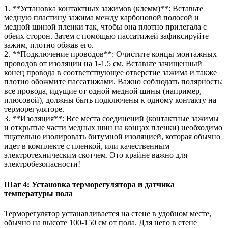
1. **Установка контактных зажимов (клемм)**: Вставьте
медную пластину зажима между карбоновой полосой и
медной шиной пленки так, чтобы она плотно прилегала с
обеих сторон. Затем с помощью пассатижей зафиксируйте
зажим, плотно обжав его.
2. **Подключение проводов**: Очистите концы монтажных
проводов от изоляции на 1-1.5 см. Вставьте зачищенный
конец провода в соответствующее отверстие зажима и также
плотно обожмите пассатижами. Важно соблюдать полярность:
все провода, идущие от одной медной шины (например,
плюсовой), должны быть подключены к одному контакту на
терморегуляторе.
3. **Изоляция**: Все места соединений (контактные зажимы
и открытые части медных шин на концах пленки) необходимо
тщательно изолировать битумной изоляцией, которая обычно
идет в комплекте с пленкой, или качественным
электротехническим скотчем. Это крайне важно для
электробезопасности!
Шаг 4: Установка терморегулятора и датчика
температуры пола
Терморегулятор устанавливается на стене в удобном месте,
обычно на высоте 100-150 см от пола. Для него в стене