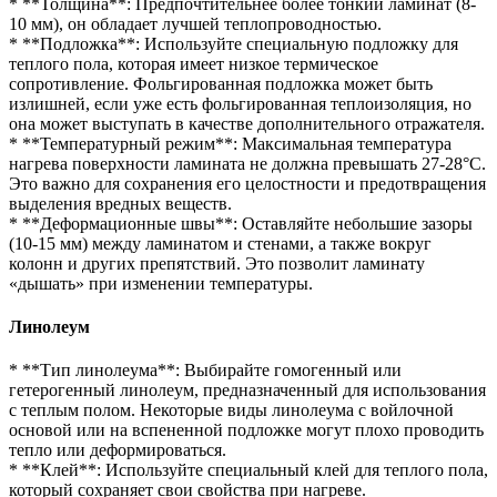
* **Толщина**: Предпочтительнее более тонкий ламинат (8-
10 мм), он обладает лучшей теплопроводностью.
* **Подложка**: Используйте специальную подложку для
теплого пола, которая имеет низкое термическое
сопротивление. Фольгированная подложка может быть
излишней, если уже есть фольгированная теплоизоляция, но
она может выступать в качестве дополнительного отражателя.
* **Температурный режим**: Максимальная температура
нагрева поверхности ламината не должна превышать 27-28°C.
Это важно для сохранения его целостности и предотвращения
выделения вредных веществ.
* **Деформационные швы**: Оставляйте небольшие зазоры
(10-15 мм) между ламинатом и стенами, а также вокруг
колонн и других препятствий. Это позволит ламинату
«дышать» при изменении температуры.
Линолеум
* **Тип линолеума**: Выбирайте гомогенный или
гетерогенный линолеум, предназначенный для использования
с теплым полом. Некоторые виды линолеума с войлочной
основой или на вспененной подложке могут плохо проводить
тепло или деформироваться.
* **Клей**: Используйте специальный клей для теплого пола,
который сохраняет свои свойства при нагреве.