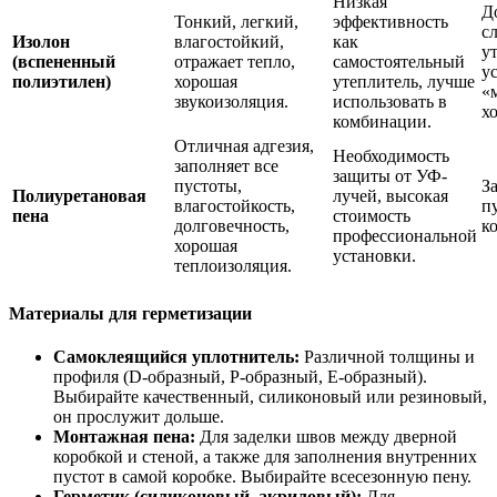
Низкая
Д
Тонкий, легкий,
эффективность
с
Изолон
влагостойкий,
как
у
(вспененный
отражает тепло,
самостоятельный
у
полиэтилен)
хорошая
утеплитель, лучше
«
звукоизоляция.
использовать в
х
комбинации.
Отличная адгезия,
Необходимость
заполняет все
защиты от УФ-
пустоты,
З
Полиуретановая
лучей, высокая
влагостойкость,
п
пена
стоимость
долговечность,
к
профессиональной
хорошая
установки.
теплоизоляция.
Материалы для герметизации
Самоклеящийся уплотнитель:
Различной толщины и
профиля (D-образный, P-образный, Е-образный).
Выбирайте качественный, силиконовый или резиновый,
он прослужит дольше.
Монтажная пена:
Для заделки швов между дверной
коробкой и стеной, а также для заполнения внутренних
пустот в самой коробке. Выбирайте всесезонную пену.
Герметик (силиконовый, акриловый):
Для