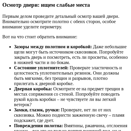
Осмотр двери: ищем слабые места
Первым делом проведите детальный осмотр вашей двери.
Внимательно осмотрите полотно с обеих сторон, особое
внимание уделите периметру.
Вот на что стоит обратить внимание:
Зазоры между полотном и коробкой:
Даже небольшие
щели могут быть источником сквозняков. Попробуйте
закрыть дверь и посмотреть, есть ли просветы, особенно
в нижней части и по бокам.
Состояние уплотнителей:
Проверьте эластичность и
целостность уплотнительных резинок. Они должны
быть мягкими, без трещин и разрывов, плотно
прилегать к дверной коробке.
Дверная коробка:
Осмотрите ее на предмет трещин в
местах сопряжения со стеной. Попробуйте поводить
рукой вдоль коробки – не чувствуете ли вы легкий
ветерок?
Замки, глазок, ручки:
Проверьте, нет ли от них
сквозняка. Можно поднести зажженную свечу – пламя
подскажет, где дует.
Повреждения полотна:
Вмятины, ржавчина, отслоения
краски – все это не только портит внешний вид, но и