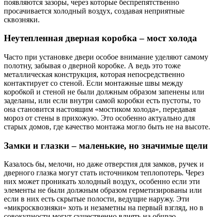
появляются зазоры, через которые беспрепятственно
просачивается холодный воздух, создавая неприятные
сквозняки.
Неутепленная дверная коробка – мост холода
Часто при установке двери особое внимание уделяют самому
полотну, забывая о дверной коробке. А ведь это тоже
металлическая конструкция, которая непосредственно
контактирует со стеной. Если монтажные швы между
коробкой и стеной не были должным образом запенены или
заделаны, или если внутри самой коробки есть пустоты, то
она становится настоящим «мостиком холода», передавая
мороз от стены в прихожую. Это особенно актуально для
старых домов, где качество монтажа могло быть не на высоте.
Замки и глазки – маленькие, но значимые щели
Казалось бы, мелочи, но даже отверстия для замков, ручек и
дверного глазка могут стать источником теплопотерь. Через
них может проникать холодный воздух, особенно если эти
элементы не были должным образом герметизированы или
если в них есть скрытые полости, ведущие наружу. Эти
«микросквозняки» хоть и незаметны на первый взгляд, но в
совокупности могут существенно влиять на общую