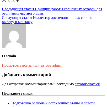
25.02.2026
Навигация
Предыдущая статья
Принцип работы солнечных батарей для
отопления частного дома
по
Следующая статья
Коллектор для теплого пола: советы по
записям
выбору и монтажу
О admin
Посмотреть все записи автора admin →
Добавить комментарий
Для отправки комментария вам необходимо
авторизоваться
.
Последние записи
Подготовка балкона к остеклению: этапы и советы