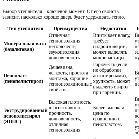
Выбор утеплителя – ключевой момент. От его свойств
зависит, насколько хорошо дверь будет удерживать тепло.
Тип утеплителя
Преимущества
Недостатки
И
Отличная
Впитывает влагу,
В
теплоизоляция,
требует
у
Минеральная вата
негорючесть,
гидроизоляции,
п
(базальтовая)
звукоизоляция,
может выделять
з
долговечность.
микрочастицы.
п
Горючесть (если
Дешевизна,
не обработан
легкость, простота
В
Пенопласт
антипиренами),
монтажа, хорошие
у
(пенополистирол)
хрупкость, может
теплоизоляционные
п
выделять стирол
свойства.
при горении.
В
Высокая плотность,
у
влагостойкость,
Более высокая
Экструдированный
п
прочность,
цена по
пенополистирол
в
долговечность,
сравнению с
(ЭППС)
н
отличная
пенопластом.
у
теплоизоляция.
о