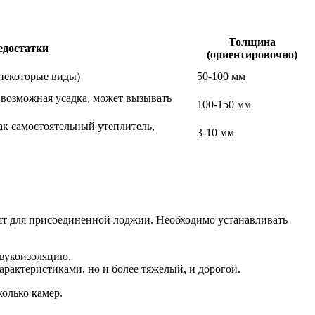
Толщина
едостатки
(ориентировочно)
(некоторые виды)
50-100 мм
 возможная усадка, может вызывать
100-150 мм
ак самостоятельный утеплитель,
3-10 мм
ят для присоединенной лоджии. Необходимо устанавливать
звукоизоляцию.
рактеристиками, но и более тяжелый, и дорогой.
олько камер.