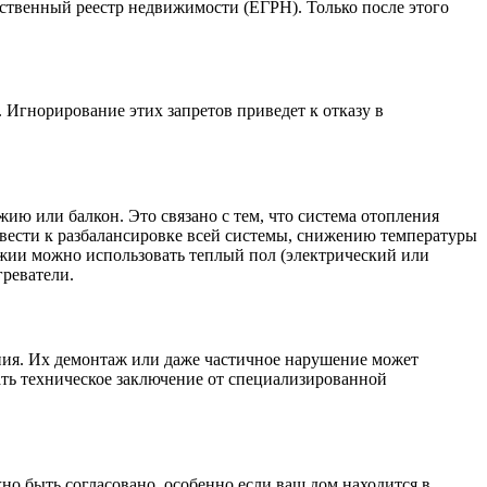
рственный реестр недвижимости (ЕГРН). Только после этого
 Игнорирование этих запретов приведет к отказу в
ию или балкон. Это связано с тем, что система отопления
ивести к разбалансировке всей системы, снижению температуры
джии можно использовать теплый пол (электрический или
греватели.
ния. Их демонтаж или даже частичное нарушение может
ть техническое заключение от специализированной
но быть согласовано, особенно если ваш дом находится в