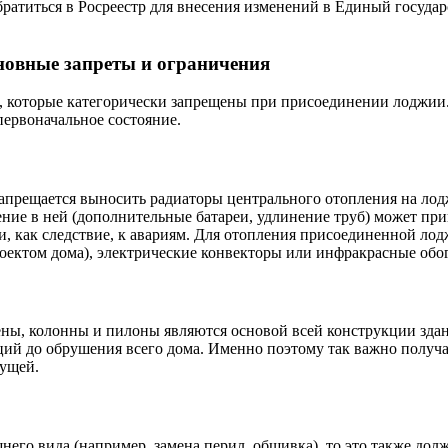
братиться в Росреестр для внесения изменений в Единый госуда
сновные запреты и ограничения
й, которые категорически запрещены при присоединении лоджии.
первоначальное состояние.
запрещается выносить радиаторы центрального отопления на лодж
ние в ней (дополнительные батареи, удлинение труб) может пр
 и, как следствие, к авариям. Для отопления присоединенной ло
роектом дома), электрические конвекторы или инфракрасные обо
ены, колонны и пилоны являются основой всей конструкции зда
ий до обрушения всего дома. Именно поэтому так важно получа
сущей.
его вида (например, замена перил, обшивка), то это также долж