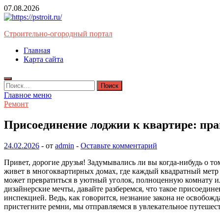
Перейти
07.08.2026
к
содержимому
Строительно-огородный портал
Главная
Карта сайта
Найти:
Главное меню
Ремонт
Присоединение лоджии к квартире: пра
24.02.2026
-
от
admin
-
Оставьте комментарий
Привет, дорогие друзья! Задумывались ли вы когда-нибудь о то
живет в многоквартирных домах, где каждый квадратный метр н
может превратиться в уютный уголок, полноценную комнату ил
дизайнерские мечты, давайте разберемся, что такое присоедине
инспекцией. Ведь, как говорится, незнание закона не освобожд
пристегните ремни, мы отправляемся в увлекательное путешес