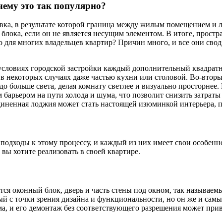
чему это так популярно?
вка, в результате которой граница между жилым помещением и л
о блока, если он не является несущим элементом. В итоге, прост
 для многих владельцев квартир? Причин много, и все они свод
 условиях городской застройки каждый дополнительный квадратн
 в некоторых случаях даже частью кухни или столовой. Во-вторы
 больше света, делая комнату светлее и визуально просторнее.
 барьером на пути холода и шума, что позволит снизить затраты 
диненная лоджия может стать настоящей изюминкой интерьера, 
дходы к этому процессу, и каждый из них имеет свои особеннос
вы хотите реализовать в своей квартире.
ся оконный блок, дверь и часть стены под окном, так называемы
ый с точки зрения дизайна и функциональности, но он же и сам
, и его демонтаж без соответствующего разрешения может прив