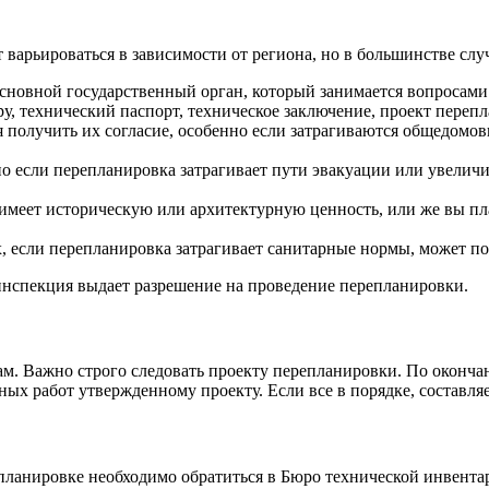
 варьироваться в зависимости от региона, но в большинстве слу
сновной государственный орган, который занимается вопросами
, технический паспорт, техническое заключение, проект перепл
 получить их согласие, особенно если затрагиваются общедомо
о если перепланировка затрагивает пути эвакуации или увеличи
имеет историческую или архитектурную ценность, или же вы план
, если перепланировка затрагивает санитарные нормы, может по
нспекция выдает разрешение на проведение перепланировки.
ам. Важно строго следовать проекту перепланировки. По оконч
х работ утвержденному проекту. Если все в порядке, составляе
епланировке необходимо обратиться в Бюро технической инвента