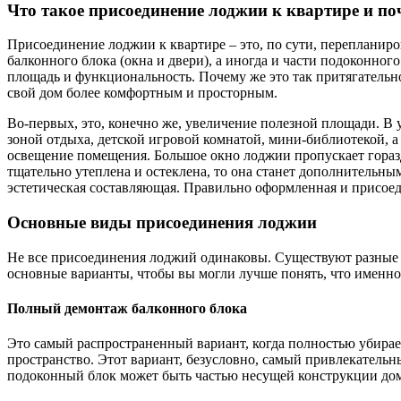
Что такое присоединение лоджии к квартире и по
Присоединение лоджии к квартире – это, по сути, перепланиро
балконного блока (окна и двери), а иногда и части подоконног
площадь и функциональность. Почему же это так притягательно
свой дом более комфортным и просторным.
Во-первых, это, конечно же, увеличение полезной площади. В
зоной отдыха, детской игровой комнатой, мини-библиотекой, а
освещение помещения. Большое окно лоджии пропускает гораздо
тщательно утеплена и остеклена, то она станет дополнительным
эстетическая составляющая. Правильно оформленная и присое
Основные виды присоединения лоджии
Не все присоединения лоджий одинаковы. Существуют разные по
основные варианты, чтобы вы могли лучше понять, что именно 
Полный демонтаж балконного блока
Это самый распространенный вариант, когда полностью убирает
пространство. Этот вариант, безусловно, самый привлекательн
подоконный блок может быть частью несущей конструкции дома