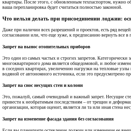
квартиры. После этого, с обновленным техпаспортом, нужно о
ваша перепланировка будет считаться полностью законной.
Что нельзя делать при присоединении лоджии: о
Даже при наличии всех разрешений и проектов, есть ряд веще
согласовании или, что еще хуже, к предписанию вернуть все в 
Запрет на вынос отопительных приборов
Это один из самых частых и строгих запретов. Категорически 
многоквартирного дома является общедомовой, и любое измене
в соседних квартирах, увеличению нагрузки на тепловые узлы
водяной от автономного источника, если это предусмотрено п
Запрет на снос несущих стен и колонн
Это, пожалуй, самый очевидный и важный запрет. Несущие ст
привести к необратимым последствиям – от трещин и деформац
организации, которая оценит, является ли та или иная стена не
Запрет на изменение фасада здания без согласования
Если вы планируете остекление лоджии или изменение ее внешн