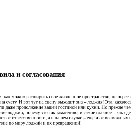
вила и согласования
м, как можно расширить свое жизненное пространство, не переез
а счету. И вот тут на сцену выходит она – лоджия! Эта, казалос
и даже продолжение вашей гостиной или кухни. Но прежде чем 
ние лоджии, почему это так заманчиво, и самое главное – как сд
ает от ответственности, а в нашем случае – еще и от возможных 
твие по миру лоджий и их превращений!