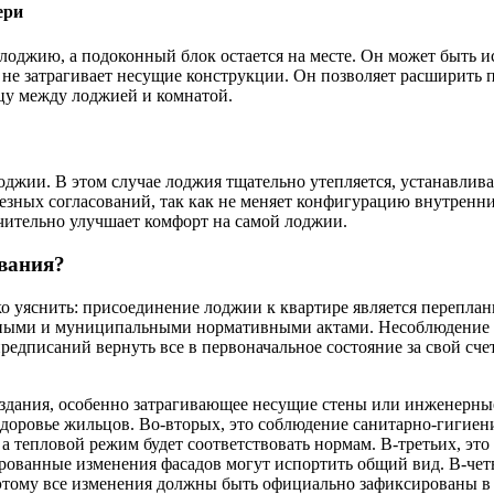
ери
 лоджию, а подоконный блок остается на месте. Он может быть 
к не затрагивает несущие конструкции. Он позволяет расширить 
цу между лоджией и комнатой.
оджии. В этом случае лоджия тщательно утепляется, устанавлив
ерьезных согласований, так как не меняет конфигурацию внутренн
ачительно улучшает комфорт на самой лоджии.
ования?
ко уяснить: присоединение лоджии к квартире является перепл
ными и муниципальными нормативными актами. Несоблюдение э
редписаний вернуть все в первоначальное состояние за свой счет
 здания, особенно затрагивающее несущие стены или инженерны
здоровье жильцов. Во-вторых, это соблюдение санитарно-гигие
 а тепловой режим будет соответствовать нормам. В-третьих, это
ированные изменения фасадов могут испортить общий вид. В-чет
тому все изменения должны быть официально зафиксированы в 