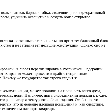
использован как барная стойка, столешница или декоративный
проем, улучшить освещение и создать более открытое
аются качественные стеклопакеты, но при этом балконный блок
их стен и не затрагивает несущие конструкции. Однако оно не
анировкой. А любая перепланировка в Российской Федерации
тих правил может привести к крайне неприятным
. Почему же государство так строго следит за
е коммуникации, может повлиять на прочность всего дома,
нических норм. Например, при присоединении лоджии к кухне,
 сохранение архитектурного облика здания. Особенно это
вертых, это изменение площади помещения и, как следствие,
техническом паспорте квартиры.