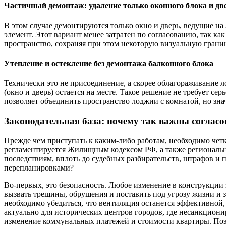
Частичный демонтаж: удаление только оконного блока и дв
В этом случае демонтируются только окно и дверь, ведущие на
элемент. Этот вариант менее затратен по согласованию, так ка
пространство, сохраняя при этом некоторую визуальную грани
Утепление и остекление без демонтажа балконного блока
Технически это не присоединение, а скорее облагораживание л
(окно и дверь) остается на месте. Такое решение не требует с
позволяет объединить пространство лоджии с комнатой, но зн
Законодательная база: почему так важны соглас
Прежде чем приступать к каким-либо работам, необходимо чет
регламентируется Жилищным кодексом РФ, а также региональ
последствиям, вплоть до судебных разбирательств, штрафов и п
перепланировками?
Во-первых, это безопасность. Любое изменение в конструкции
вызвать трещины, обрушения и поставить под угрозу жизни и 
необходимо убедиться, что вентиляция останется эффективной,
актуально для исторических центров городов, где несанкцион
изменение коммунальных платежей и стоимости квартиры. Поэ