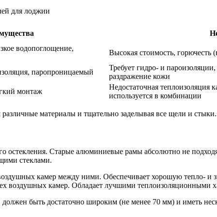
лей для лоджии
мущества
Н
зкое водопоглощение,
Высокая стоимость, горючесть 
Требует гидро- и пароизоляции,
изоляция, паропроницаемый
раздражение кожи
Недостаточная теплоизоляция к
егкий монтаж
используется в комбинации
 различные материалы и тщательно заделывая все щели и стыки.
ого остекления. Старые алюминиевые рамы абсолютно не подход
ющими стеклами.
 воздушных камер между ними. Обеспечивает хорошую тепло- и 
рех воздушных камер. Обладает лучшими теплоизоляционными ха
должен быть достаточно широким (не менее 70 мм) и иметь неск