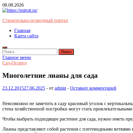
Перейти
08.08.2026
к
содержимому
Строительно-огородный портал
Главная
Карта сайта
Найти:
Главное меню
Сад-Огород
Многолетние лианы для сада
23.12.2015
27.06.2025
-
от
admin
-
Оставьте комментарий
Невозможно не заметить в саду красивый уголок с вертикальны
стена хозяйственной постройки могут стать привлекательными 
Чтобы выбрать подходящее растение для сада, нужно иметь пр
Лианы представляют собой растения с плетевидными ветвями и 