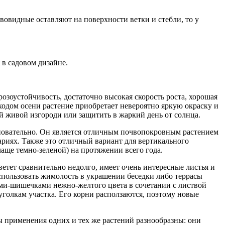
овидные оставляют на поверхности ветки и стебли, то у
 в садовом дизайне.
озоустойчивость, достаточно высокая скорость роста, хорошая
иходом осени растение приобретает невероятно яркую окраску и
вой живой изгороди или защитить в жаркий день от солнца.
сновательно. Он является отличным почвопокровным растением
ариях. Также это отличный вариант для вертикального
(чаще темно-зеленой) на протяжении всего года.
ветет сравнительно недолго, имеет очень интересные листья и
спользовать жимолость в украшении беседки либо террасы
ми-шишечками нежно-желтого цвета в сочетании с листвой
уголкам участка. Его корни расползаются, поэтому новые
бы применения одних и тех же растений разнообразны: они