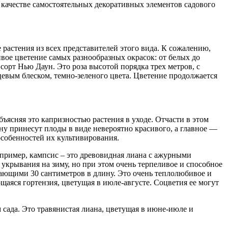
 качестве самостоятельных декоративных элементов садового
астения из всех представителей этого вида. К сожалению,
ивое цветение самых разнообразных окрасок: от белых до
сорт Нью Даун. Это роза высотой порядка трех метров, с
евым блеском, темно-зеленого цвета. Цветение продолжается
ъясняя это капризностью растения в уходе. Отчасти в этом
ну принесут плоды в виде невероятно красивого, а главное —
особенностей их культивирования.
пример, кампсис – это древовидная лиана с ажурными
укрывания на зиму, но при этом очень терпеливое и способное
гающими 30 сантиметров в длину. Это очень теплолюбивое и
щаяся гортензия, цветущая в июле-августе. Соцветия ее могут
ада. Это травянистая лиана, цветущая в июне-июле и