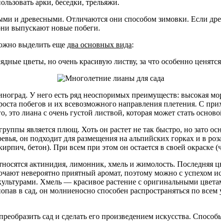
льзовать арки, беседки, трельяжи.
ми и древесными. Отличаются они способом зимовки. Если древ
они выпускают новые побеги.
 можно выделить еще
два основных вида
:
дные цветы, но очень красивую листву, за что особенно ценятся
ноград. У него есть ряд неоспоримых преимуществ: высокая мор
е роста побегов и их всевозможного направления плетения. С пр
го, это лиана с очень густой листвой, которая может стать осно
уппы является плющ. Хоть он растет не так быстро, но зато о
евья, он подходит для размещения на альпийских горках и в роз
кирпич, бетон). При всем при этом он остается в своей окраске 
относятся актинидия, лимонник, хмель и жимолость. Последняя ц
точают невероятно приятный аромат, поэтому можно с успехом и
культурами. Хмель — красивое растение с оригинальными цвета
опав в сад, он молниеносно способен распространяться по всем 
преобразить сад и сделать его произведением искусства. Спосо