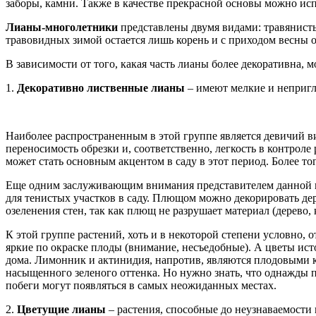
заборы, камни. Также в качестве прекрасной основы можно испо
Лианы-многолетники
представлены двумя видами: травянисты
травовидных зимой остается лишь корень и с приходом весны 
В зависимости от того, какая часть лианы более декоративна,
1.
Декоративно лиственные лианы
– имеют мелкие и непригля
Наиболее распространенным в этой группе является девичий ви
переносимость обрезки и, соответственно, легкость в контрол
может стать основным акцентом в саду в этот период. Более то
Еще одним заслуживающим внимания представителем данной гр
для тенистых участков в саду. Плющом можно декорировать дер
озеленения стен, так как плющ не разрушает материал (дерево, 
К этой группе растений, хоть и в некоторой степени условно, 
яркие по окраске плоды (внимание, несъедобные). А цветы ис
дома. Лимонник и актинидия, напротив, являются плодовыми 
насыщенного зеленого оттенка. Но нужно знать, что однажды п
побеги могут появляться в самых неожиданных местах.
2.
Цветущие лианы
– растения, способные до неузнаваемости 