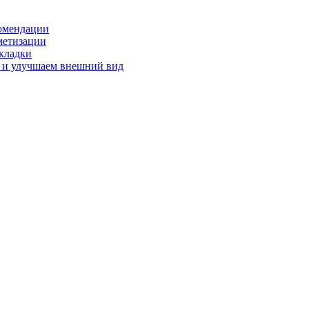
комендации
рметизации
укладки
а и улучшаем внешний вид