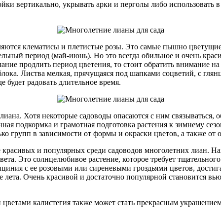
ки вертикально, укрывать арки и перголы либо использовать в
ются клематисы и плетистые розы. Это самые пышно цветущие р
льный период (май-июнь). Но это всегда обильное и очень крас
ние продлить период цветения, то стоит обратить внимание на 
ока. Листва мелкая, прячущаяся под шапками соцветий, с глянц
е будет радовать длительное время.
иана. Хотя некоторые садоводы опасаются с ним связываться, об
нная подкормка и грамотная подготовка растения к зимнему сезо
ко групп в зависимости от формы и окраски цветов, а также от 
е красивых и популярных среди садоводов многолетних лиан. На
та. Это солнцелюбивое растение, которое требует тщательного 
лициния с ее розовыми или сиреневыми гроздьями цветов, дости
е лета. Очень красивой и достаточно популярной становится вью
ветами калистегия также может стать прекрасным украшением с