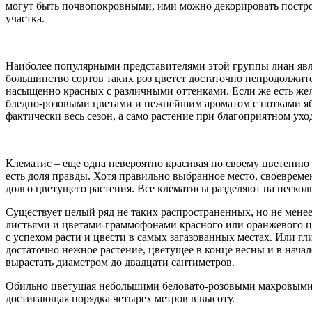
могут быть почвопокровными, ими можно декорировать построй
участка.
Наиболее популярными представителями этой группы лиан явля
большинство сортов таких роз цветет достаточно непродолжите
насыщенно красных с различными оттенками. Если же есть жела
бледно-розовыми цветами и нежнейшим ароматом с нотками ябл
фактически весь сезон, а само растение при благоприятном уход
Клематис – еще одна невероятно красивая по своему цветению л
есть доля правды. Хотя правильно выбранное место, своевреме
долго цветущего растения. Все клематисы разделяют на несколь
Существует целый ряд не таких распространенных, но не мене
листьями и цветами-граммофонами красного или оранжевого цве
с успехом расти и цвести в самых загазованных местах. Или г
достаточно нежное растение, цветущее в конце весны и в начал
вырастать диаметром до двадцати сантиметров.
Обильно цветущая небольшими беловато-розовыми махровыми ц
достигающая порядка четырех метров в высоту.