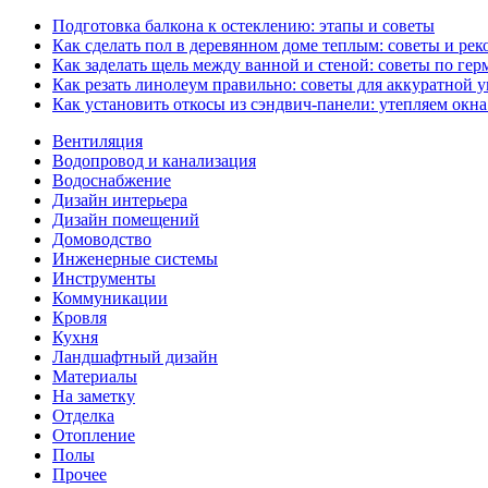
Подготовка балкона к остеклению: этапы и советы
Как сделать пол в деревянном доме теплым: советы и ре
Как заделать щель между ванной и стеной: советы по ге
Как резать линолеум правильно: советы для аккуратной 
Как установить откосы из сэндвич-панели: утепляем окн
Вентиляция
Водопровод и канализация
Водоснабжение
Дизайн интерьера
Дизайн помещений
Домоводство
Инженерные системы
Инструменты
Коммуникации
Кровля
Кухня
Ландшафтный дизайн
Материалы
На заметку
Отделка
Отопление
Полы
Прочее