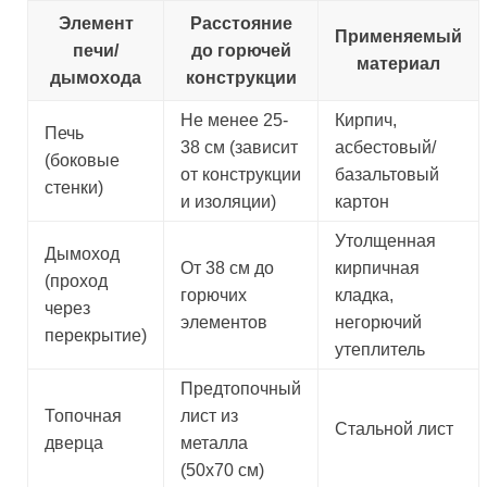
Элемент
Расстояние
Применяемый
печи/
до горючей
материал
дымохода
конструкции
Не менее 25-
Кирпич,
Печь
38 см (зависит
асбестовый/
(боковые
от конструкции
базальтовый
стенки)
и изоляции)
картон
Утолщенная
Дымоход
От 38 см до
кирпичная
(проход
горючих
кладка,
через
элементов
негорючий
перекрытие)
утеплитель
Предтопочный
Топочная
лист из
Стальной лист
дверца
металла
(50х70 см)